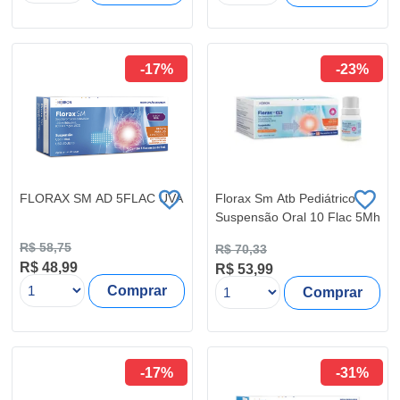
-17%
-23%
FLORAX SM AD 5FLAC UVA
Florax Sm Atb Pediátrico
Suspensão Oral 10 Flac 5Mh
R$ 58,75
R$ 70,33
R$ 48,99
R$ 53,99
Comprar
Comprar
-17%
-31%