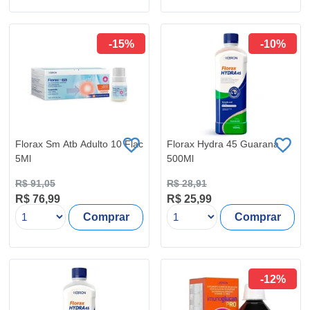
-15%
-10%
Florax Sm Atb Adulto 10 Flac
Florax Hydra 45 Guarana
5Ml
500Ml
R$ 91,05
R$ 28,91
R$ 76,99
R$ 25,99
Comprar
Comprar
-12%