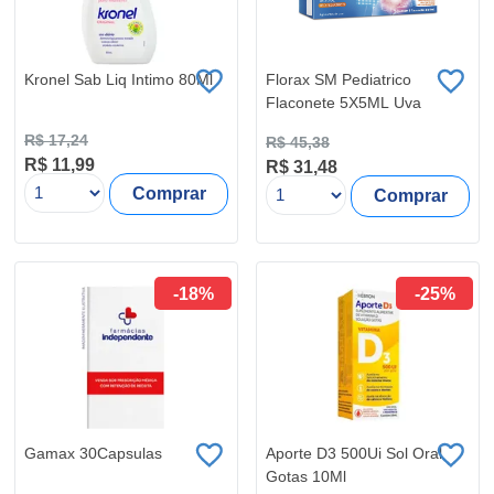
Kronel Sab Liq Intimo 80Ml
Florax SM Pediatrico
Flaconete 5X5ML Uva
R$ 17,24
R$ 45,38
R$ 11,99
R$ 31,48
Comprar
Comprar
-18%
-25%
Gamax 30Capsulas
Aporte D3 500Ui Sol Oral
Gotas 10Ml