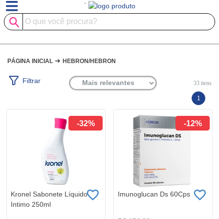
`
➜
PÁGINA INICIAL
HEBRON/HEBRON
Filtrar
33
itens
1
-32%
-12%
Kronel Sabonete Líquido
Imunoglucan Ds 60Cps
Intimo 250ml