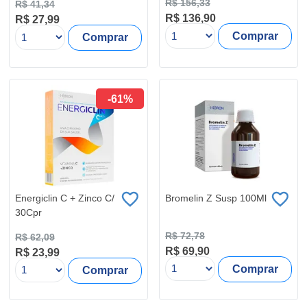
R$ 156,33
R$ 41,34
R$ 136,90
R$ 27,99
Comprar
Comprar
-61%
Energiclin C + Zinco C/
Bromelin Z Susp 100Ml
30Cpr
R$ 72,78
R$ 62,09
R$ 69,90
R$ 23,99
Comprar
Comprar