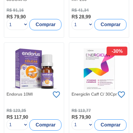
R$ 91,16
R$ 41,34
R$ 79,90
R$ 28,99
Comprar
Comprar
-30%
Endorus 10Ml
Energiclin Caff C/ 30Cpr
R$ 123,35
R$ 113,77
R$ 117,90
R$ 79,90
Comprar
Comprar