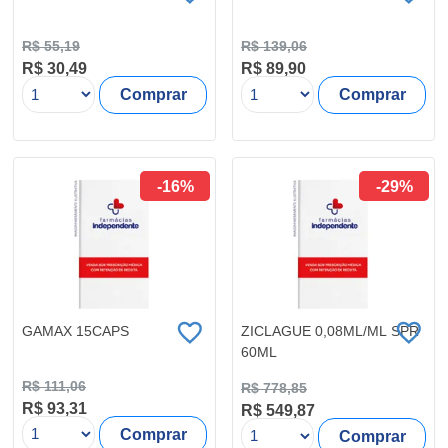
R$ 55,19
R$ 139,06
R$ 30,49
R$ 89,90
Comprar
Comprar
-16%
-29%
GAMAX 15CAPS
ZICLAGUE 0,08ML/ML SPR
60ML
R$ 111,06
R$ 778,85
R$ 93,31
R$ 549,87
Comprar
Comprar