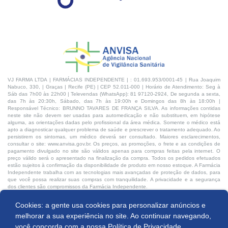
VJ FARMA LTDA | FARMÁCIAS INDEPENDENTE | : 01.693.953/0001-45 | Rua Joaquim
Nabuco, 330, | Graças | Recife (PE) | CEP 52.011-000 | Horário de Atendimento: Seg à
Sáb das 7h00 às 22h00 | Televendas (WhatsApp): 81 97120-2924, De segunda a sexta,
das 7h às 20:30h, Sábado, das 7h às 19:00h e Domingos das 8h às 18:00h |
Responsável Técnico: BRUNNO TAVARES DE FRANÇA SILVA. As informações contidas
neste site não devem ser usadas para automedicação e não substituem, em hipótese
alguma, as orientações dadas pelo profissional da área médica. Somente o médico está
apto a diagnosticar qualquer problema de saúde e prescrever o tratamento adequado. Ao
persistirem os sintomas, um médico deverá ser consultado. Maiores esclarecimentos,
consultar o site: www.anvisa.gov.br. Os preços, as promoções, o frete e as condições de
pagamento divulgado no site são válidos apenas para compras feitas pela internet. O
preço válido será o apresentado na finalização da compra. Todos os pedidos efetuados
estão sujeitos à confirmação da disponibilidade de produto em nosso estoque. A Farmácia
Independente trabalha com as tecnologias mais avançadas de proteção de dados, para
que você possa realizar suas compras com tranquilidade. A privacidade e a segurança
dos clientes são compromissos da Farmácia Independente.
Cookies: a gente usa cookies para personalizar anúncios e
Desenvolvido por:
melhorar a sua experiência no site. Ao continuar navegando,
você concorda com a nossa
Política de Privacidade.