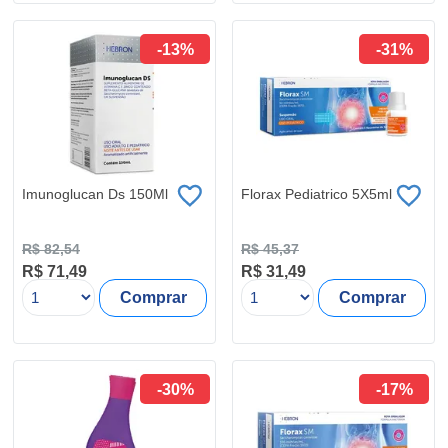
-13%
-31%
Imunoglucan Ds 150Ml
Florax Pediatrico 5X5ml
R$ 82,54
R$ 45,37
R$ 71,49
R$ 31,49
Comprar
Comprar
-30%
-17%