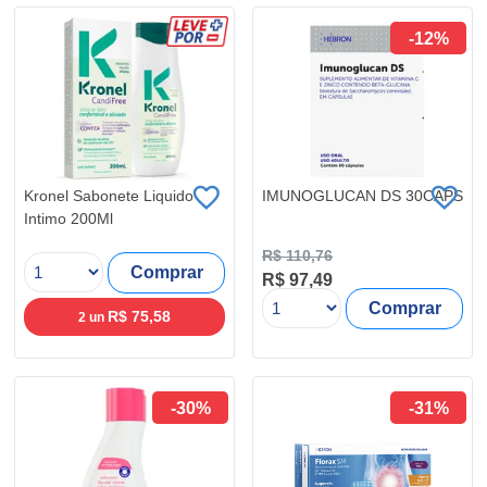
-12%
Kronel Sabonete Liquido
IMUNOGLUCAN DS 30CAPS
Intimo 200Ml
R$ 110,76
Comprar
R$ 97,49
Comprar
R$ 75,58
2 un
-30%
-31%