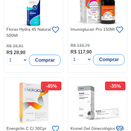
Florax Hydra 45 Natural
Imunoglucan Pro 150Ml
500Ml
R$ 133,70
R$ 28,91
R$ 117,90
R$ 28,90
Comprar
Comprar
-45%
-35%
Energiclin C C/ 30Cpr
Kronel Gel Ginecológico 60G