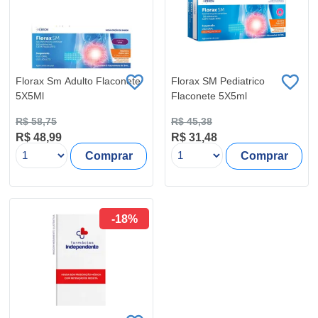
Florax Sm Adulto Flaconete
Florax SM Pediatrico
5X5Ml
Flaconete 5X5ml
R$ 58,75
R$ 45,38
R$ 48,99
R$ 31,48
Comprar
Comprar
-18%