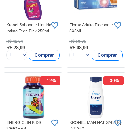
Kronel Sabonete Liquido
Florax Adulto Flaconete
Intimo Teen Pink 250ml
5X5Ml
R$ 41,34
R$ 58,75
R$ 28,99
R$ 48,99
Comprar
Comprar
-12%
-30%
ENERGICLIN KIDS
KRONEL MAN NAT SAB LIQ
30GOMAS
INT 250