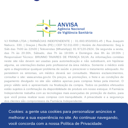
VJ FARMA LTDA | FARMÁCIAS INDEPENDENTE | : 01.693.953/0001-45 | Rua Joaquim
Nabuco, 330, | Graças | Recife (PE) | CEP 52.011-000 | Horário de Atendimento: Seg à
Sáb das 7h00 às 22h00 | Televendas (WhatsApp): 81 97120-2924, De segunda a sexta,
das 7h às 20:30h, Sábado, das 7h às 19:00h e Domingos das 8h às 18:00h |
Responsável Técnico: BRUNNO TAVARES DE FRANÇA SILVA. As informações contidas
neste site não devem ser usadas para automedicação e não substituem, em hipótese
alguma, as orientações dadas pelo profissional da área médica. Somente o médico está
apto a diagnosticar qualquer problema de saúde e prescrever o tratamento adequado. Ao
persistirem os sintomas, um médico deverá ser consultado. Maiores esclarecimentos,
consultar o site: www.anvisa.gov.br. Os preços, as promoções, o frete e as condições de
pagamento divulgado no site são válidos apenas para compras feitas pela internet. O
preço válido será o apresentado na finalização da compra. Todos os pedidos efetuados
estão sujeitos à confirmação da disponibilidade de produto em nosso estoque. A Farmácia
Independente trabalha com as tecnologias mais avançadas de proteção de dados, para
que você possa realizar suas compras com tranquilidade. A privacidade e a segurança
dos clientes são compromissos da Farmácia Independente.
Cookies: a gente usa cookies para personalizar anúncios e
Desenvolvido por:
melhorar a sua experiência no site. Ao continuar navegando,
você concorda com a nossa
Política de Privacidade.