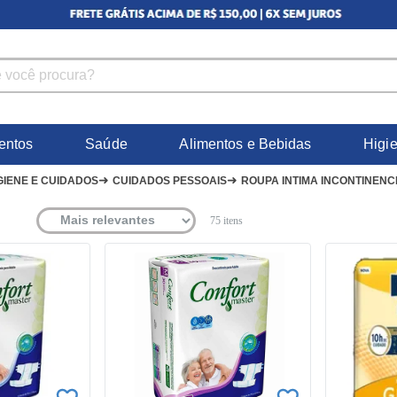
entos
Saúde
Alimentos e Bebidas
Higi
➜
➜
GIENE E CUIDADOS
CUIDADOS PESSOAIS
ROUPA INTIMA INCONTINENC
75
itens