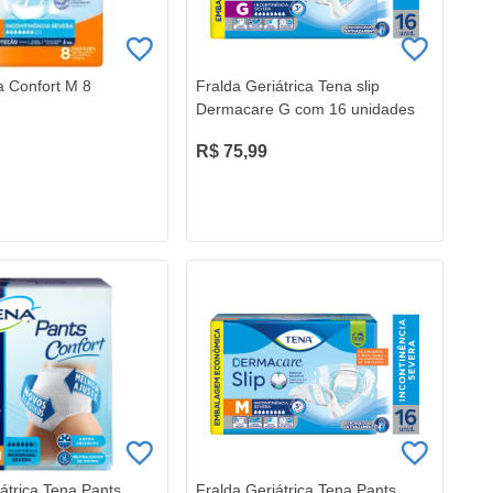
a Confort M 8
Fralda Geriátrica Tena slip
Dermacare G com 16 unidades
R$ 75,99
átrica Tena Pants
Fralda Geriátrica Tena Pants