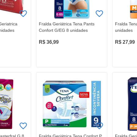
eriatrica
Fralda Geriátrica Tena Pants
Fralda Ten
nidades
Confort G/EG 8 unidades
unidades
R$ 36,99
R$ 27,99
asterfral G 8
Fralda Geriátrica Tena Confort P
Fralda Geri