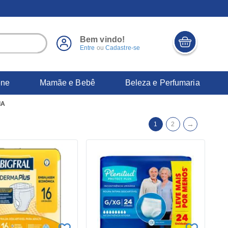
Bem vindo!
Entre
ou
Cadastre-se
ene
Mamãe e Bebê
Beleza e Perfumaria
IA
→
1
2