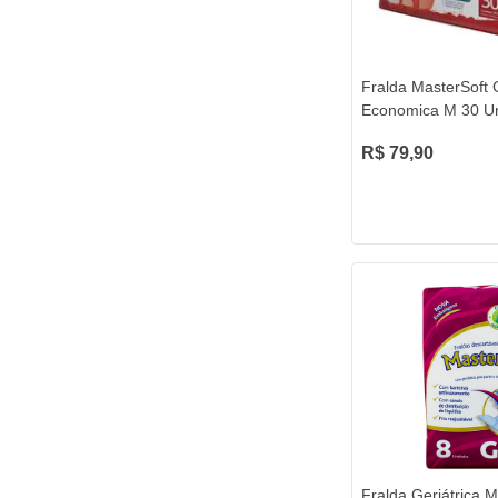
Fralda MasterSoft G
Economica M 30 U
R$ 79,90
Fralda Geriátrica M