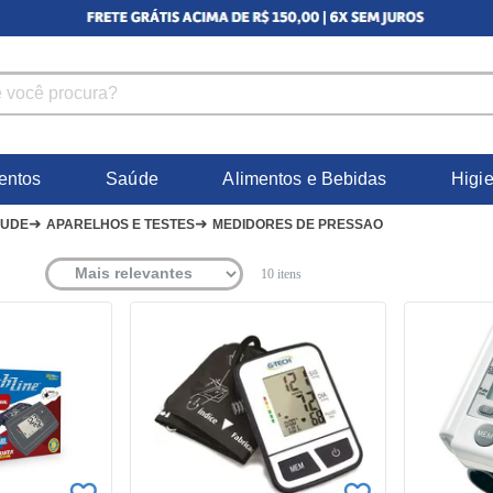
entos
Saúde
Alimentos e Bebidas
Higi
➜
➜
AUDE
APARELHOS E TESTES
MEDIDORES DE PRESSAO
10
itens