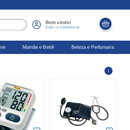
Bem vindo!
Entre
ou
Cadastre-se
ene
Mamãe e Bebê
Beleza e Perfumaria
1