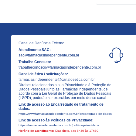
Canal de Denúncia Externo
Atendimento SAC:
sac@farmaciasindependente.com.br
Trabalhe Conosco:
trabalheconosco@farmaciasindependente.com.br
Canal de ética / solicitações:
farmaciasindependente@canaldeetica.com.br
Direitos relacionados a sua Privacidade e à Proteção de
Dados Pessoais junto as Farmácias Independente, de
acordo com a Lei Geral de Proteção de Dados Pessoais
(LGPD), poderão ser exercidos por meio desse canal
Link de acesso ao Encarregado de tratamento de
dados:
https://www.farmaciasindependente.com.br/encarregado-de-dados
Link de acesso às Políticas de Privacidade:
https://farmaciasindependente.com.br/politica-privacidade
Horário de atendimento:
Dias úteis, das 8h30 às 17h30