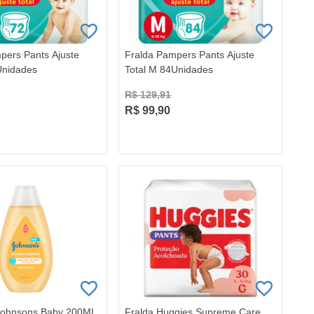
pers Pants Ajuste
Fralda Pampers Pants Ajuste
Unidades
Total M 84Unidades
R$ 129,91
R$ 99,90
ohnsons Baby 200ML
Fralda Huggies Supreme Care