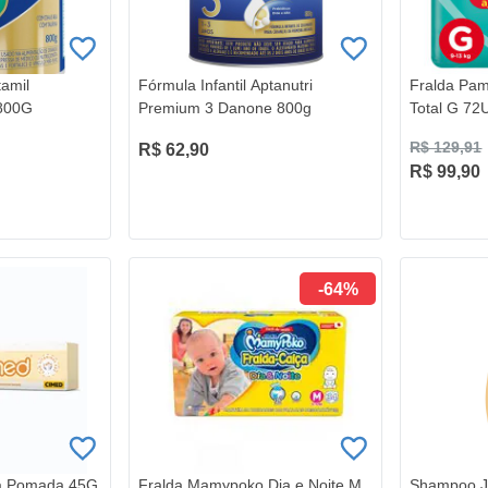
tamil
Fórmula Infantil Aptanutri
Fralda Pam
 800G
Premium 3 Danone 800g
Total G 72
R$ 129,91
R$ 62,90
R$ 99,90
-64%
 Pomada 45G
Fralda Mamypoko Dia e Noite M
Shampoo J