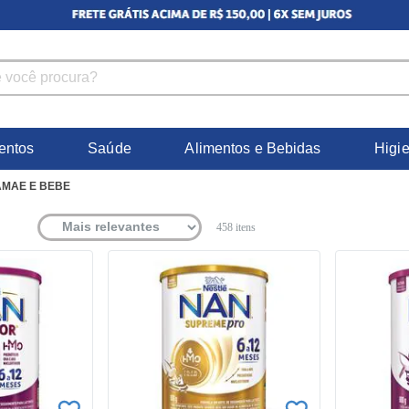
entos
Saúde
Alimentos e Bebidas
Higi
MAE E BEBE
458
itens