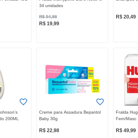
34 unidades
R$ 20,49
R$ 54,99
R$ 19,99
Johnson’s
Creme para Assadura Bepantol
Fralda Hu
do 200ML
Baby 30g
Fem/Masc
unidades
R$ 22,98
R$ 49,99