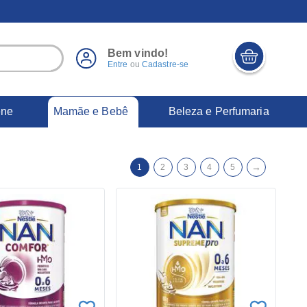
Bem vindo!
Entre
ou
Cadastre-se
Mamãe e Bebê
ene
Beleza e Perfumaria
→
1
2
3
4
5