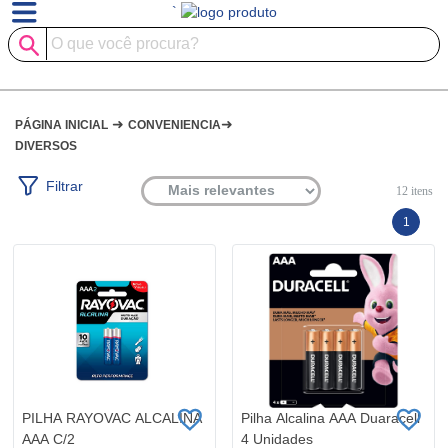
`
➜
➜
PÁGINA INICIAL
CONVENIENCIA
DIVERSOS
Filtrar
12
itens
1
PILHA RAYOVAC ALCALINA
Pilha Alcalina AAA Duaracell
AAA C/2
4 Unidades