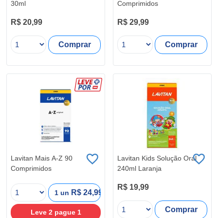
30ml
Comprimidos
R$ 20,99
R$ 29,99
Comprar
Comprar
Lavitan Mais A-Z 90
Lavitan Kids Solução Oral
Comprimidos
240ml Laranja
R$ 19,99
R$ 24,99
1 un
Comprar
Leve
2
pague
1