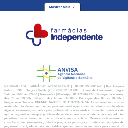
Mostrar Mais
VJ FARMA LTDA | FARMÁCIAS INDEPENDENTE | : 01.693.953/0001-45 | Rua Joaquim
Nabuco, 330, | Graças | Recife (PE) | CEP 52.011-000 | Horário de Atendimento: Seg à
Sáb das 7h00 às 22h00 | Televendas (WhatsApp): 81 97120-2924, De segunda a sexta,
das 7h às 20:30h, Sábado, das 7h às 19:00h e Domingos das 8h às 18:00h |
Responsável Técnico: BRUNNO TAVARES DE FRANÇA SILVA. As informações contidas
neste site não devem ser usadas para automedicação e não substituem, em hipótese
alguma, as orientações dadas pelo profissional da área médica. Somente o médico está
apto a diagnosticar qualquer problema de saúde e prescrever o tratamento adequado. Ao
persistirem os sintomas, um médico deverá ser consultado. Maiores esclarecimentos,
consultar o site: www.anvisa.gov.br. Os preços, as promoções, o frete e as condições de
pagamento divulgado no site são válidos apenas para compras feitas pela internet. O