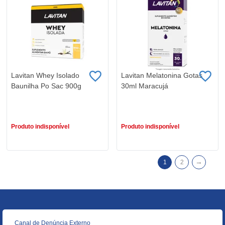
Lavitan Whey Isolado
Lavitan Melatonina Gotas
Baunilha Po Sac 900g
30ml Maracujá
R$ 178,90
R$ 29,98
Produto indisponível
Produto indisponível
→
1
2
Canal de Denúncia Externo