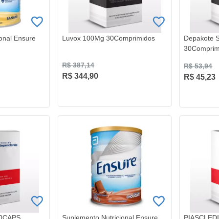
onal Ensure
Luvox 100Mg 30Comprimidos
Depakote S
30Comprim
R$ 387,14
R$ 53,94
R$ 344,90
R$ 45,23
30CAPS
Suplemento Nutricional Ensure
PIASCLED