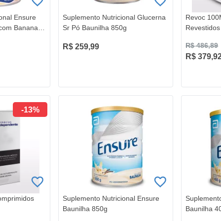
onal Ensure
Suplemento Nutricional Glucerna
Revoc 100
 com Banana
Sr Pó Baunilha 850g
Revestidos
R$ 486,89
R$ 259,99
R$ 379,9
-13%
mprimidos
Suplemento Nutricional Ensure
Suplemento
Baunilha 850g
Baunilha 4