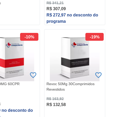
R$ 341,21
9
R$ 307,09
R$ 272,97 no desconto do
programa
-10%
-19%
60MG 60CPR
Revoc 50Mg 30Comprimidos
Revestidos
R$ 163,92
3
R$ 132,58
0 no desconto do
a