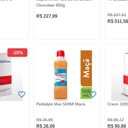
Chocolate 850g
R$ 607,91
R$ 227,99
R$ 511,5
-10%
Pedialyte Max 500Ml Maca
Creon 100
R$ 26,98
R$ 95,17
R$ 26,06
R$ 90,98