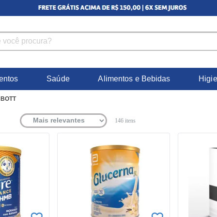
entos
Saúde
Alimentos e Bebidas
Higi
BOTT
146
itens