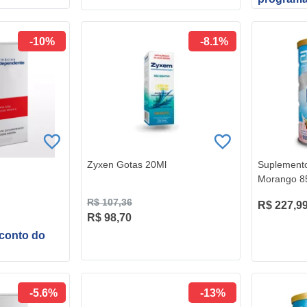
-10%
-8.1%
Zyxen Gotas 20Ml
Suplemento
Morango 8
R$ 107,36
R$ 227,9
R$ 98,70
sconto do
-5.6%
-13%