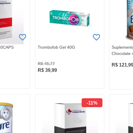
60CAPS
Trombofob Gel 40G
Suplemento
Chocolate 
R$ 45,77
R$ 121,9
R$ 39,99
-11%