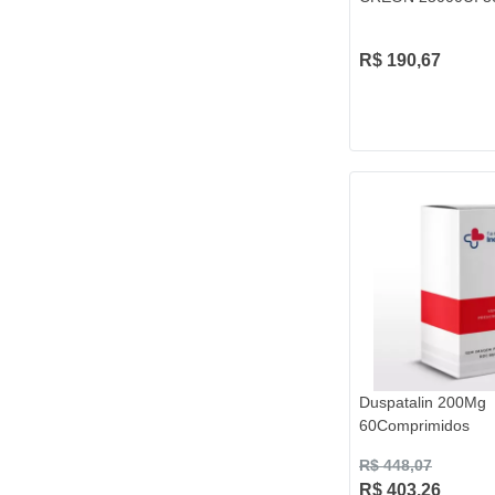
R$ 190,67
Duspatalin 200Mg
60Comprimidos
R$ 448,07
R$ 403,26