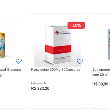
-10%
onal Glucerna
Piascledine 300Mg 30Capsulas
Suplemento
0g
com 60 cáp
R$ 369,18
R$ 89,99
R$ 332,26