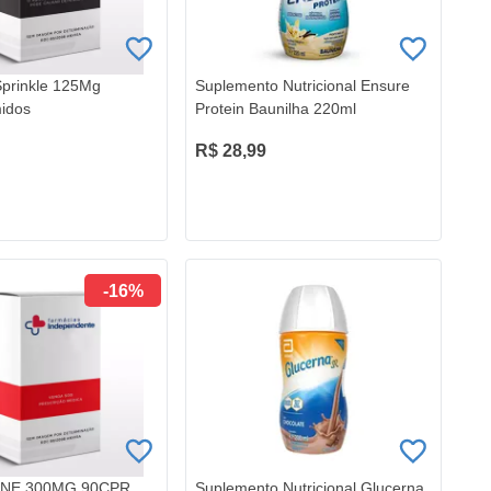
prinkle 125Mg
Suplemento Nutricional Ensure
idos
Protein Baunilha 220ml
R$ 28,99
-16%
INE 300MG 90CPR
Suplemento Nutricional Glucerna