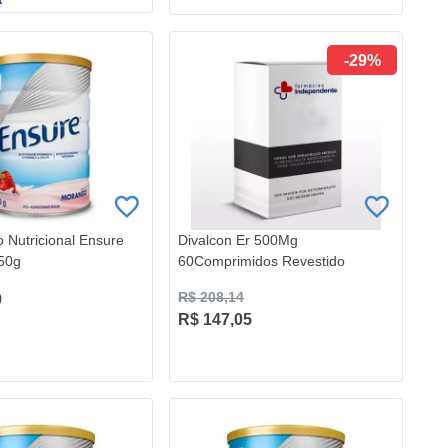
-29%
 Nutricional Ensure
Divalcon Er 500Mg
50g
60Comprimidos Revestido
R$ 208,14
9
R$ 147,05