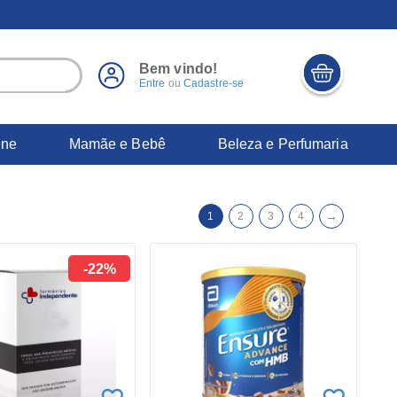
Bem vindo!
Entre
ou
Cadastre-se
ene
Mamãe e Bebê
Beleza e Perfumaria
→
1
2
3
4
-22%