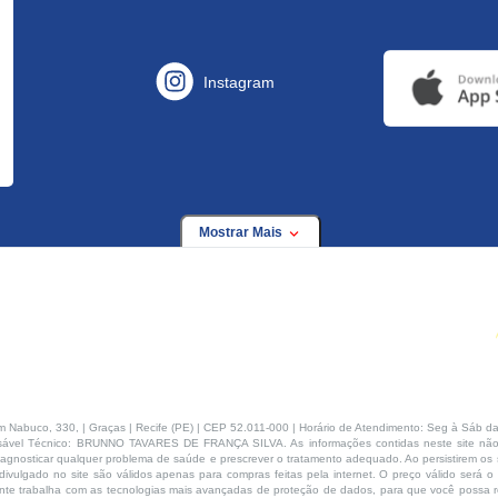
Instagram
Mostrar Mais
buco, 330, | Graças | Recife (PE) | CEP 52.011-000 | Horário de Atendimento: Seg à Sáb da
ável Técnico: BRUNNO TAVARES DE FRANÇA SILVA. As informações contidas neste site não
agnosticar qualquer problema de saúde e prescrever o tratamento adequado. Ao persistirem os s
ivulgado no site são válidos apenas para compras feitas pela internet. O preço válido será o
te trabalha com as tecnologias mais avançadas de proteção de dados, para que você possa rea