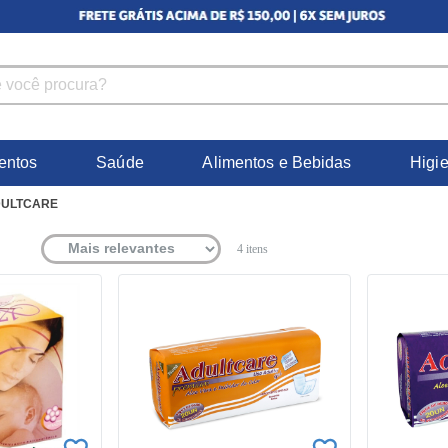
entos
Saúde
Alimentos e Bebidas
Higi
ULTCARE
4
itens