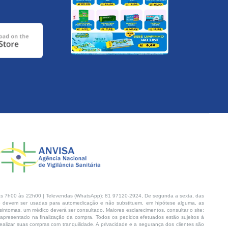
s 7h00 às 22h00 | Televendas (WhatsApp): 81 97120-2924, De segunda a sexta, das
 devem ser usadas para automedicação e não substituem, em hipótese alguma, as
intomas, um médico deverá ser consultado. Maiores esclarecimentos, consultar o site:
 apresentado na finalização da compra. Todos os pedidos efetuados estão sujeitos à
lizar suas compras com tranquilidade. A privacidade e a segurança dos clientes são