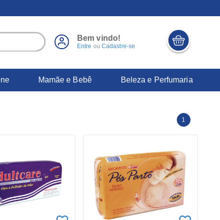
Bem vindo!
Entre
ou
Cadastre-se
ene
Mamãe e Bebê
Beleza e Perfumaria
1