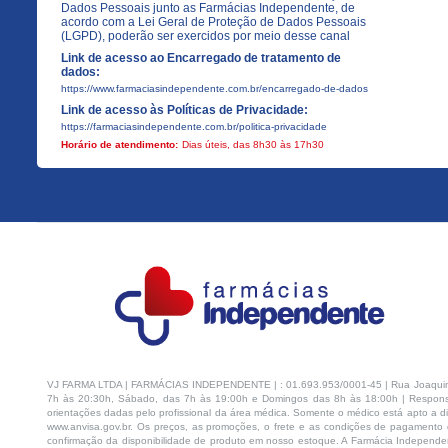
Dados Pessoais junto as Farmácias Independente, de
acordo com a Lei Geral de Proteção de Dados Pessoais
(LGPD), poderão ser exercidos por meio desse canal
Link de acesso ao Encarregado de tratamento de
dados:
https://www.farmaciasindependente.com.br/encarregado-de-dados
Link de acesso às Políticas de Privacidade:
https://farmaciasindependente.com.br/politica-privacidade
Horário de atendimento:
Dias úteis, das 8h30 às 17h30
VJ FARMA LTDA | FARMÁCIAS INDEPENDENTE | : 01.693.953/0001-45 | Rua Joaquim Na
7h às 20:30h, Sábado, das 7h às 19:00h e Domingos das 8h às 18:00h | Respons
orientações dadas pelo profissional da área médica. Somente o médico está apto a di
www.anvisa.gov.br. Os preços, as promoções, o frete e as condições de pagamento d
confirmação da disponibilidade de produto em nosso estoque. A Farmácia Independen