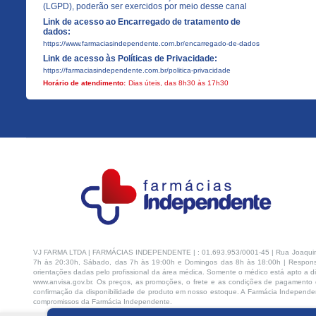
(LGPD), poderão ser exercidos por meio desse canal
Link de acesso ao Encarregado de tratamento de
dados:
https://www.farmaciasindependente.com.br/encarregado-de-dados
Link de acesso às Políticas de Privacidade:
https://farmaciasindependente.com.br/politica-privacidade
Horário de atendimento:
Dias úteis, das 8h30 às 17h30
VJ FARMA LTDA | FARMÁCIAS INDEPENDENTE | : 01.693.953/0001-45 | Rua Joaquim Na
7h às 20:30h, Sábado, das 7h às 19:00h e Domingos das 8h às 18:00h | Respons
orientações dadas pelo profissional da área médica. Somente o médico está apto a di
www.anvisa.gov.br. Os preços, as promoções, o frete e as condições de pagamento d
confirmação da disponibilidade de produto em nosso estoque. A Farmácia Independen
compromissos da Farmácia Independente.