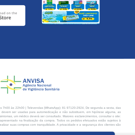
s 7h00 às 22h00 | Televendas (WhatsApp): 81 97120-2924, De segunda a sexta, das
 devem ser usadas para automedicação e não substituem, em hipótese alguma, as
intomas, um médico deverá ser consultado. Maiores esclarecimentos, consultar o site:
 apresentado na finalização da compra. Todos os pedidos efetuados estão sujeitos à
lizar suas compras com tranquilidade. A privacidade e a segurança dos clientes são