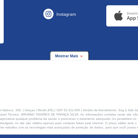
Instagram
Mostrar Mais
buco, 330, | Graças | Recife (PE) | CEP 52.011-000 | Horário de Atendimento: Seg à Sáb da
ável Técnico: BRUNNO TAVARES DE FRANÇA SILVA. As informações contidas neste site não
agnosticar qualquer problema de saúde e prescrever o tratamento adequado. Ao persistirem os s
ivulgado no site são válidos apenas para compras feitas pela internet. O preço válido será o
te trabalha com as tecnologias mais avançadas de proteção de dados, para que você possa rea