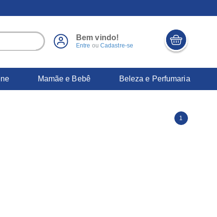
Bem vindo!
Entre
ou
Cadastre-se
ene
Mamãe e Bebê
Beleza e Perfumaria
1