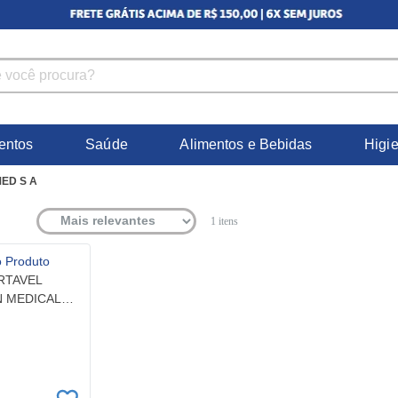
entos
Saúde
Alimentos e Bebidas
Higi
ED S A
1
itens
RTAVEL
N MEDICAL