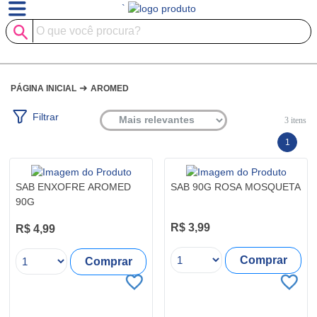
`
➜
PÁGINA INICIAL
AROMED
Filtrar
3
itens
1
SAB ENXOFRE AROMED
SAB 90G ROSA MOSQUETA
90G
R$ 3,99
R$ 4,99
Comprar
Comprar