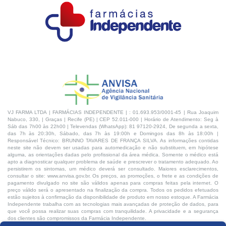
VJ FARMA LTDA | FARMÁCIAS INDEPENDENTE | : 01.693.953/0001-45 | Rua Joaquim
Nabuco, 330, | Graças | Recife (PE) | CEP 52.011-000 | Horário de Atendimento: Seg à
Sáb das 7h00 às 22h00 | Televendas (WhatsApp): 81 97120-2924, De segunda a sexta,
das 7h às 20:30h, Sábado, das 7h às 19:00h e Domingos das 8h às 18:00h |
Responsável Técnico: BRUNNO TAVARES DE FRANÇA SILVA. As informações contidas
neste site não devem ser usadas para automedicação e não substituem, em hipótese
alguma, as orientações dadas pelo profissional da área médica. Somente o médico está
apto a diagnosticar qualquer problema de saúde e prescrever o tratamento adequado. Ao
persistirem os sintomas, um médico deverá ser consultado. Maiores esclarecimentos,
consultar o site: www.anvisa.gov.br. Os preços, as promoções, o frete e as condições de
pagamento divulgado no site são válidos apenas para compras feitas pela internet. O
preço válido será o apresentado na finalização da compra. Todos os pedidos efetuados
estão sujeitos à confirmação da disponibilidade de produto em nosso estoque. A Farmácia
Independente trabalha com as tecnologias mais avançadas de proteção de dados, para
que você possa realizar suas compras com tranquilidade. A privacidade e a segurança
dos clientes são compromissos da Farmácia Independente.