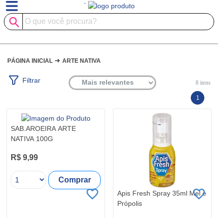
`
➜
PÁGINA INICIAL
ARTE NATIVA
Filtrar
8
itens
1
SAB.AROEIRA ARTE
NATIVA 100G
R$ 9,99
Comprar
Apis Fresh Spray 35ml Mel e
Própolis