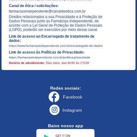
Canal de ética / solicitações:
farmaciasindependente@canaldeetica.com.br
Direitos relacionados a sua Privacidade e à Proteção de
Dados Pessoais junto as Farmácias Independente, de
acordo com a Lei Geral de Proteção de Dados Pessoais
(LGPD), poderão ser exercidos por meio desse canal
Link de acesso ao Encarregado de tratamento de
dados:
https://www.farmaciasindependente.com.br/encarregado-de-dados
Link de acesso às Políticas de Privacidade:
https://farmaciasindependente.com.br/politica-privacidade
Horário de atendimento:
Dias úteis, das 8h30 às 17h30
Redes sociais:
Facebook
Instagram
Baixe nosso app