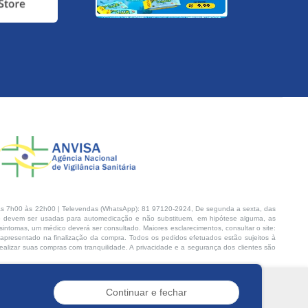
s 7h00 às 22h00 | Televendas (WhatsApp): 81 97120-2924, De segunda a sexta, das
 devem ser usadas para automedicação e não substituem, em hipótese alguma, as
intomas, um médico deverá ser consultado. Maiores esclarecimentos, consultar o site:
 apresentado na finalização da compra. Todos os pedidos efetuados estão sujeitos à
lizar suas compras com tranquilidade. A privacidade e a segurança dos clientes são
Continuar e fechar