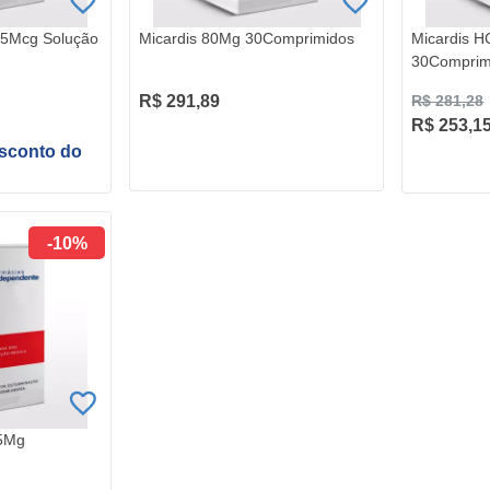
2,5Mcg Solução
Micardis 80Mg 30Comprimidos
Micardis 
30Comprim
R$ 291,89
R$ 281,28
R$ 253,1
esconto do
-10%
25Mg