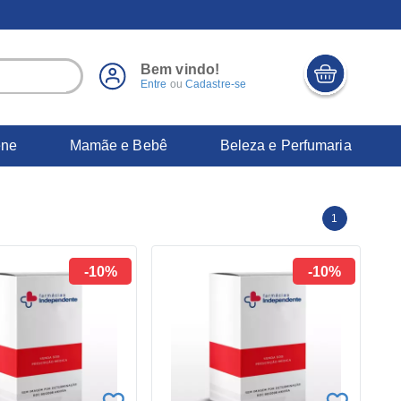
Bem vindo!
Entre
ou
Cadastre-se
ene
Mamãe e Bebê
Beleza e Perfumaria
1
-10%
-10%