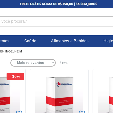
entos
Saúde
Alimentos e Bebidas
Higi
EH INGELHEIM
5
itens
-10%