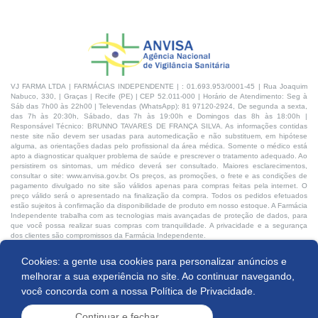
VJ FARMA LTDA | FARMÁCIAS INDEPENDENTE | : 01.693.953/0001-45 | Rua Joaquim
Nabuco, 330, | Graças | Recife (PE) | CEP 52.011-000 | Horário de Atendimento: Seg à
Sáb das 7h00 às 22h00 | Televendas (WhatsApp): 81 97120-2924, De segunda a sexta,
das 7h às 20:30h, Sábado, das 7h às 19:00h e Domingos das 8h às 18:00h |
Responsável Técnico: BRUNNO TAVARES DE FRANÇA SILVA. As informações contidas
neste site não devem ser usadas para automedicação e não substituem, em hipótese
alguma, as orientações dadas pelo profissional da área médica. Somente o médico está
apto a diagnosticar qualquer problema de saúde e prescrever o tratamento adequado. Ao
persistirem os sintomas, um médico deverá ser consultado. Maiores esclarecimentos,
consultar o site: www.anvisa.gov.br. Os preços, as promoções, o frete e as condições de
pagamento divulgado no site são válidos apenas para compras feitas pela internet. O
preço válido será o apresentado na finalização da compra. Todos os pedidos efetuados
estão sujeitos à confirmação da disponibilidade de produto em nosso estoque. A Farmácia
Independente trabalha com as tecnologias mais avançadas de proteção de dados, para
que você possa realizar suas compras com tranquilidade. A privacidade e a segurança
dos clientes são compromissos da Farmácia Independente.
Cookies: a gente usa cookies para personalizar anúncios e
Desenvolvido por:
melhorar a sua experiência no site. Ao continuar navegando,
você concorda com a nossa
Política de Privacidade.
Continuar e fechar