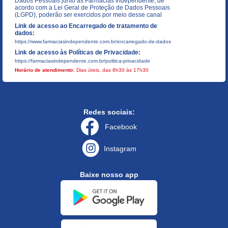
Dados Pessoais junto as Farmácias Independente, de
acordo com a Lei Geral de Proteção de Dados Pessoais
(LGPD), poderão ser exercidos por meio desse canal
Link de acesso ao Encarregado de tratamento de
dados:
https://www.farmaciasindependente.com.br/encarregado-de-dados
Link de acesso às Políticas de Privacidade:
https://farmaciasindependente.com.br/politica-privacidade
Horário de atendimento:
Dias úteis, das 8h30 às 17h30
Redes sociais:
Facebook
Instagram
Baixe nosso app