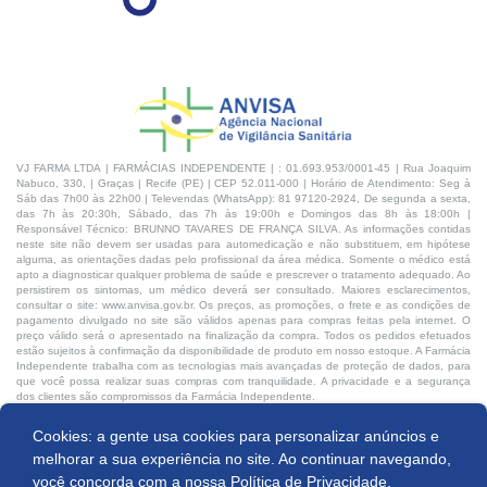
VJ FARMA LTDA | FARMÁCIAS INDEPENDENTE | : 01.693.953/0001-45 | Rua Joaquim
Nabuco, 330, | Graças | Recife (PE) | CEP 52.011-000 | Horário de Atendimento: Seg à
Sáb das 7h00 às 22h00 | Televendas (WhatsApp): 81 97120-2924, De segunda a sexta,
das 7h às 20:30h, Sábado, das 7h às 19:00h e Domingos das 8h às 18:00h |
Responsável Técnico: BRUNNO TAVARES DE FRANÇA SILVA. As informações contidas
neste site não devem ser usadas para automedicação e não substituem, em hipótese
alguma, as orientações dadas pelo profissional da área médica. Somente o médico está
apto a diagnosticar qualquer problema de saúde e prescrever o tratamento adequado. Ao
persistirem os sintomas, um médico deverá ser consultado. Maiores esclarecimentos,
consultar o site: www.anvisa.gov.br. Os preços, as promoções, o frete e as condições de
pagamento divulgado no site são válidos apenas para compras feitas pela internet. O
preço válido será o apresentado na finalização da compra. Todos os pedidos efetuados
estão sujeitos à confirmação da disponibilidade de produto em nosso estoque. A Farmácia
Independente trabalha com as tecnologias mais avançadas de proteção de dados, para
que você possa realizar suas compras com tranquilidade. A privacidade e a segurança
dos clientes são compromissos da Farmácia Independente.
Cookies: a gente usa cookies para personalizar anúncios e
Desenvolvido por:
melhorar a sua experiência no site. Ao continuar navegando,
você concorda com a nossa
Política de Privacidade.