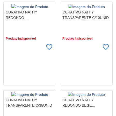
CURATIVO NATHY
CURATIVO NATHY
REDONDO
TRANSPARENTE C/10UNID
TRANSPARENTE
R$ 25,99
R$ 2,79
C/500UNID
Produto indisponível
Produto indisponível
CURATIVO NATHY
CURATIVO NATHY
TRANSPARENTE C/35UNID
REDONDO BEGE
C/500UNID
R$ 6,29
R$ 25,99