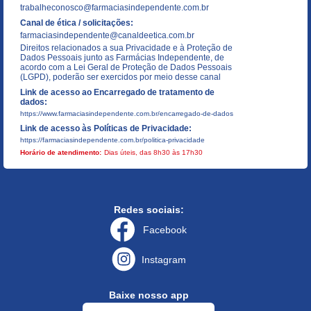
trabalheconosco@farmaciasindependente.com.br
Canal de ética / solicitações:
farmaciasindependente@canaldeetica.com.br
Direitos relacionados a sua Privacidade e à Proteção de
Dados Pessoais junto as Farmácias Independente, de
acordo com a Lei Geral de Proteção de Dados Pessoais
(LGPD), poderão ser exercidos por meio desse canal
Link de acesso ao Encarregado de tratamento de
dados:
https://www.farmaciasindependente.com.br/encarregado-de-dados
Link de acesso às Políticas de Privacidade:
https://farmaciasindependente.com.br/politica-privacidade
Horário de atendimento:
Dias úteis, das 8h30 às 17h30
Redes sociais:
Facebook
Instagram
Baixe nosso app