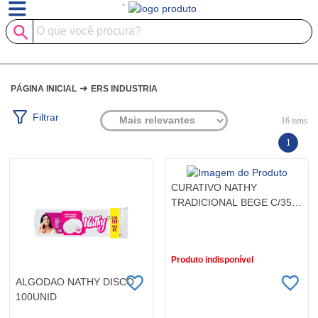
`
➜
PÁGINA INICIAL
ERS INDUSTRIA
Filtrar
16
itens
1
CURATIVO NATHY
TRADICIONAL BEGE C/35
UNID
R$ 6,29
Produto indisponível
ALGODAO NATHY DISCO
100UNID