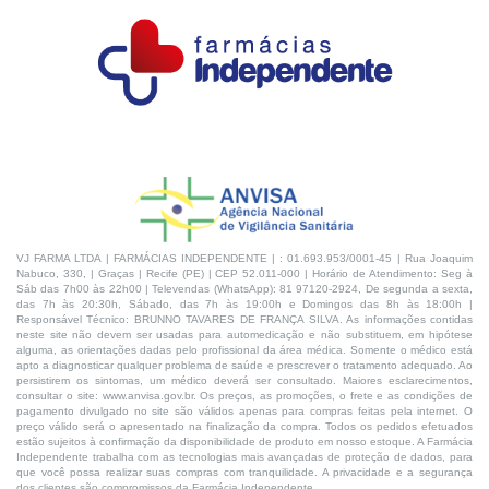
VJ FARMA LTDA | FARMÁCIAS INDEPENDENTE | : 01.693.953/0001-45 | Rua Joaquim
Nabuco, 330, | Graças | Recife (PE) | CEP 52.011-000 | Horário de Atendimento: Seg à
Sáb das 7h00 às 22h00 | Televendas (WhatsApp): 81 97120-2924, De segunda a sexta,
das 7h às 20:30h, Sábado, das 7h às 19:00h e Domingos das 8h às 18:00h |
Responsável Técnico: BRUNNO TAVARES DE FRANÇA SILVA. As informações contidas
neste site não devem ser usadas para automedicação e não substituem, em hipótese
alguma, as orientações dadas pelo profissional da área médica. Somente o médico está
apto a diagnosticar qualquer problema de saúde e prescrever o tratamento adequado. Ao
persistirem os sintomas, um médico deverá ser consultado. Maiores esclarecimentos,
consultar o site: www.anvisa.gov.br. Os preços, as promoções, o frete e as condições de
pagamento divulgado no site são válidos apenas para compras feitas pela internet. O
preço válido será o apresentado na finalização da compra. Todos os pedidos efetuados
estão sujeitos à confirmação da disponibilidade de produto em nosso estoque. A Farmácia
Independente trabalha com as tecnologias mais avançadas de proteção de dados, para
que você possa realizar suas compras com tranquilidade. A privacidade e a segurança
dos clientes são compromissos da Farmácia Independente.