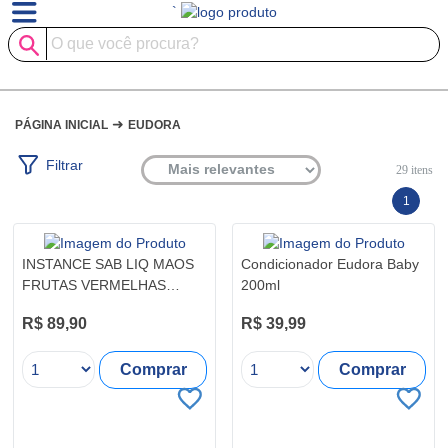
`
➜
PÁGINA INICIAL
EUDORA
Filtrar
29
itens
1
INSTANCE SAB LIQ MAOS
Condicionador Eudora Baby
FRUTAS VERMELHAS
200ml
250ML
R$ 89,90
R$ 39,99
Comprar
Comprar