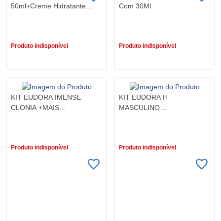
50ml+Creme Hidratante
Com 30Ml
Corporal 100ml + BT
R$ 140,90
R$ 0,01
Produto indisponível
Produto indisponível
KIT EUDORA IMENSE
KIT EUDORA H
CLONIA +MAIS
MASCULINO
LOÇÃO200ML
COLONIA+LOÇÃO 200ML
R$ 140,90
R$ 140,90
Produto indisponível
Produto indisponível