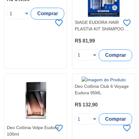
Comprar
SIAGE EUDORA HAIR
PLASTIA KIT SHAMPOO
250ML+CONDICIONADOR
R$ 81,99
125ML
Comprar
Deo Colônia Club 6 Voyage
Eudora 95ML
R$ 132,90
Comprar
Deo Colônia Volpe Eudora
100ml