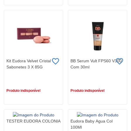
Kit Eudora Velvet Cristal
BB Serum Vult FPS60 V300
Sabonetes 3 X 85G
Com 30ml
R$ 35,90
R$ 0,01
Produto indisponível
Produto indisponível
TESTER EUDORA COLONIA
Eudora Baby Agua Col
100Ml