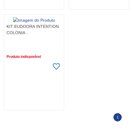
KIT EUDOORA INTENTION
COLONIA
100ML+DESODORANTE
R$ 140,90
125ML
Produto indisponível
1