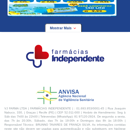
Mostrar Mais
VJ FARMA LTDA | FARMÁCIAS INDEPENDENTE | : 01.693.953/0001-45 | Rua Joaquim
Nabuco, 330, | Graças | Recife (PE) | CEP 52.011-000 | Horário de Atendimento: Seg à
Sáb das 7h00 às 22h00 | Televendas (WhatsApp): 81 97120-2924, De segunda a sexta,
das 7h às 20:30h, Sábado, das 7h às 19:00h e Domingos das 8h às 18:00h |
Responsável Técnico: BRUNNO TAVARES DE FRANÇA SILVA. As informações contidas
neste site não devem ser usadas para automedicação e não substituem, em hipótese