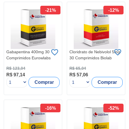
-21%
-12%
Gabapentina 400mg 30
Cloridrato de Nebivolol 5mg
Comprimidos Eurowlabs
30 Comprimidos Biolab
R$ 123,04
R$ 65,04
R$ 97,14
R$ 57,06
Comprar
Comprar
-16%
-52%