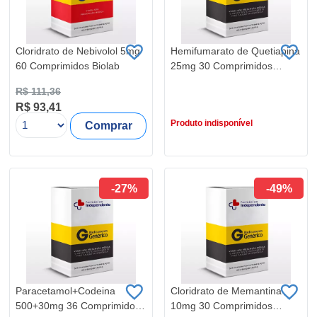
Cloridrato de Nebivolol 5mg
Hemifumarato de Quetiapina
60 Comprimidos Biolab
25mg 30 Comprimidos
Eurowlabs
R$ 111,36
R$ 61,17
R$ 93,41
R$ 29,31
Produto indisponível
Comprar
-27%
-49%
Paracetamol+Codeina
Cloridrato de Memantina
500+30mg 36 Comprimidos
10mg 30 Comprimidos