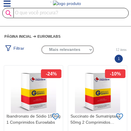
`
➜
PÁGINA INICIAL
EUROWLABS
Filtrar
12
itens
1
-24%
-10%
Ibandronato de Sódio 150mg
Succinato de Sumatriptana
1 Comprimidos Eurowlabs
50mg 2 Comprimidos
Eurowlabs