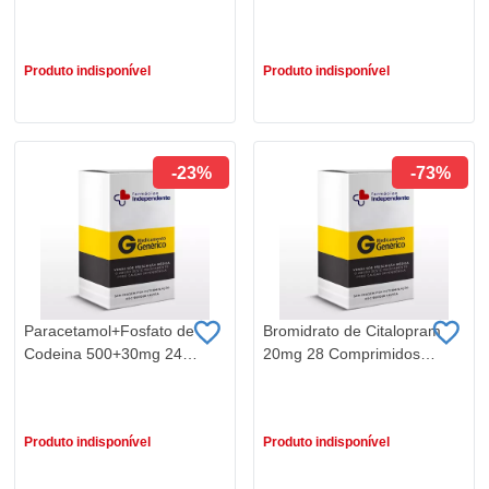
Biolab
Biolab
R$ 84,40
R$ 71,16
R$ 61,36
R$ 36,56
Produto indisponível
Produto indisponível
-23%
-73%
Paracetamol+Fosfato de
Bromidrato de Citalopram
Codeina 500+30mg 24
20mg 28 Comprimidos
Comprimidos Eurowlabs
Eurowlabs
R$ 58,48
R$ 85,33
R$ 45,11
R$ 22,75
Produto indisponível
Produto indisponível