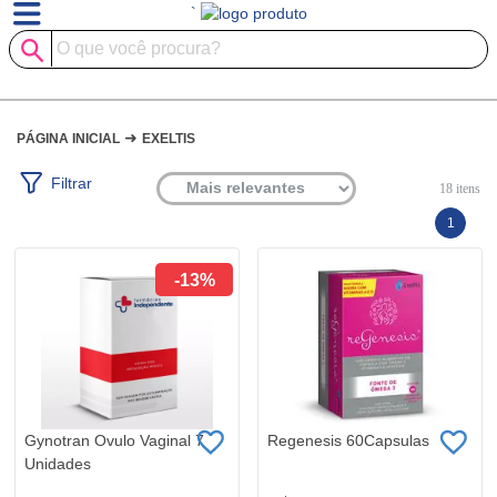
`
➜
PÁGINA INICIAL
EXELTIS
Filtrar
18
itens
1
-13%
Gynotran Ovulo Vaginal 7
Regenesis 60Capsulas
Unidades