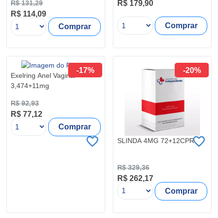
R$ 179,90
R$ 131,29
R$ 114,09
Comprar
Comprar
-17%
-20%
Exelring Anel Vaginal
3,474+11mg
R$ 92,93
R$ 77,12
Comprar
SLINDA 4MG 72+12CPR
R$ 329,36
R$ 262,17
Comprar