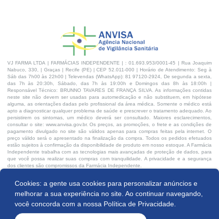
VJ FARMA LTDA | FARMÁCIAS INDEPENDENTE | : 01.693.953/0001-45 | Rua Joaquim
Nabuco, 330, | Graças | Recife (PE) | CEP 52.011-000 | Horário de Atendimento: Seg à
Sáb das 7h00 às 22h00 | Televendas (WhatsApp): 81 97120-2924, De segunda a sexta,
das 7h às 20:30h, Sábado, das 7h às 19:00h e Domingos das 8h às 18:00h |
Responsável Técnico: BRUNNO TAVARES DE FRANÇA SILVA. As informações contidas
neste site não devem ser usadas para automedicação e não substituem, em hipótese
alguma, as orientações dadas pelo profissional da área médica. Somente o médico está
apto a diagnosticar qualquer problema de saúde e prescrever o tratamento adequado. Ao
persistirem os sintomas, um médico deverá ser consultado. Maiores esclarecimentos,
consultar o site: www.anvisa.gov.br. Os preços, as promoções, o frete e as condições de
pagamento divulgado no site são válidos apenas para compras feitas pela internet. O
preço válido será o apresentado na finalização da compra. Todos os pedidos efetuados
estão sujeitos à confirmação da disponibilidade de produto em nosso estoque. A Farmácia
Independente trabalha com as tecnologias mais avançadas de proteção de dados, para
que você possa realizar suas compras com tranquilidade. A privacidade e a segurança
dos clientes são compromissos da Farmácia Independente.
Cookies: a gente usa cookies para personalizar anúncios e
Desenvolvido por:
melhorar a sua experiência no site. Ao continuar navegando,
você concorda com a nossa
Política de Privacidade.