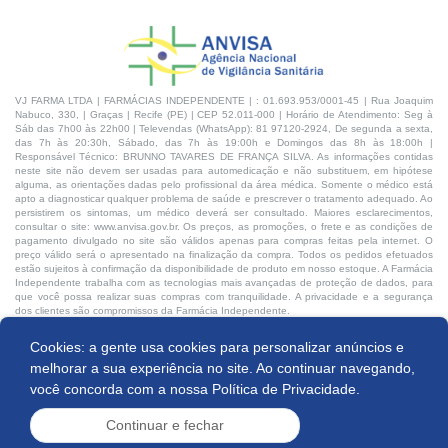
VJ FARMA LTDA | FARMÁCIAS INDEPENDENTE | : 01.693.953/0001-45 | Rua Joaquim
Nabuco, 330, | Graças | Recife (PE) | CEP 52.011-000 | Horário de Atendimento: Seg à
Sáb das 7h00 às 22h00 | Televendas (WhatsApp): 81 97120-2924, De segunda a sexta,
das 7h às 20:30h, Sábado, das 7h às 19:00h e Domingos das 8h às 18:00h |
Responsável Técnico: BRUNNO TAVARES DE FRANÇA SILVA. As informações contidas
neste site não devem ser usadas para automedicação e não substituem, em hipótese
alguma, as orientações dadas pelo profissional da área médica. Somente o médico está
apto a diagnosticar qualquer problema de saúde e prescrever o tratamento adequado. Ao
persistirem os sintomas, um médico deverá ser consultado. Maiores esclarecimentos,
consultar o site: www.anvisa.gov.br. Os preços, as promoções, o frete e as condições de
pagamento divulgado no site são válidos apenas para compras feitas pela internet. O
preço válido será o apresentado na finalização da compra. Todos os pedidos efetuados
estão sujeitos à confirmação da disponibilidade de produto em nosso estoque. A Farmácia
Independente trabalha com as tecnologias mais avançadas de proteção de dados, para
que você possa realizar suas compras com tranquilidade. A privacidade e a segurança
dos clientes são compromissos da Farmácia Independente.
Cookies: a gente usa cookies para personalizar anúncios e
Desenvolvido por:
melhorar a sua experiência no site. Ao continuar navegando,
você concorda com a nossa
Política de Privacidade.
Continuar e fechar