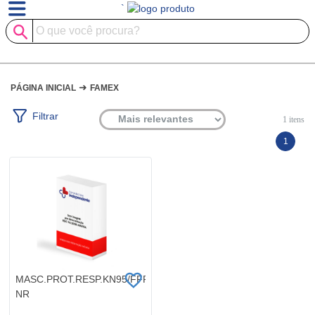
`
➜
PÁGINA INICIAL
FAMEX
Filtrar
1
itens
1
MASC.PROT.RESP.KN95/FFF2
NR