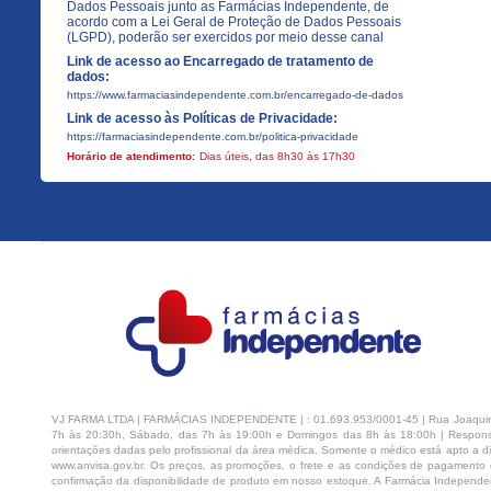
Dados Pessoais junto as Farmácias Independente, de
acordo com a Lei Geral de Proteção de Dados Pessoais
(LGPD), poderão ser exercidos por meio desse canal
Link de acesso ao Encarregado de tratamento de
dados:
https://www.farmaciasindependente.com.br/encarregado-de-dados
Link de acesso às Políticas de Privacidade:
https://farmaciasindependente.com.br/politica-privacidade
Horário de atendimento:
Dias úteis, das 8h30 às 17h30
VJ FARMA LTDA | FARMÁCIAS INDEPENDENTE | : 01.693.953/0001-45 | Rua Joaquim Na
7h às 20:30h, Sábado, das 7h às 19:00h e Domingos das 8h às 18:00h | Respons
orientações dadas pelo profissional da área médica. Somente o médico está apto a di
www.anvisa.gov.br. Os preços, as promoções, o frete e as condições de pagamento d
confirmação da disponibilidade de produto em nosso estoque. A Farmácia Independen