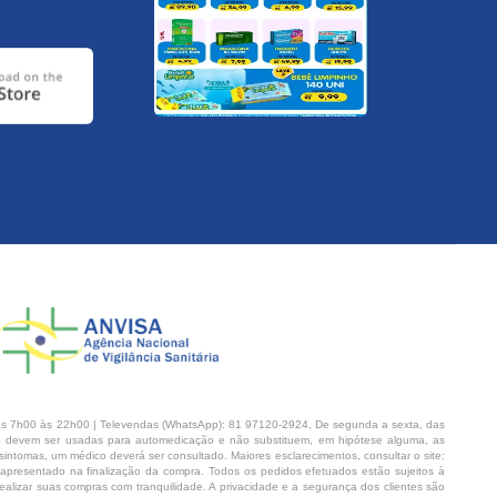
s 7h00 às 22h00 | Televendas (WhatsApp): 81 97120-2924, De segunda a sexta, das
 devem ser usadas para automedicação e não substituem, em hipótese alguma, as
intomas, um médico deverá ser consultado. Maiores esclarecimentos, consultar o site:
 apresentado na finalização da compra. Todos os pedidos efetuados estão sujeitos à
lizar suas compras com tranquilidade. A privacidade e a segurança dos clientes são