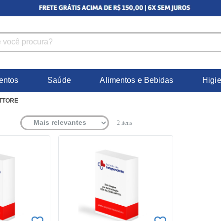
entos
Saúde
Alimentos e Bebidas
Higi
TTORE
2
itens