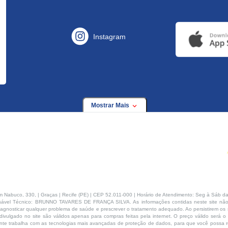
Instagram
Mostrar Mais
buco, 330, | Graças | Recife (PE) | CEP 52.011-000 | Horário de Atendimento: Seg à Sáb da
ável Técnico: BRUNNO TAVARES DE FRANÇA SILVA. As informações contidas neste site não
agnosticar qualquer problema de saúde e prescrever o tratamento adequado. Ao persistirem os s
ivulgado no site são válidos apenas para compras feitas pela internet. O preço válido será o
te trabalha com as tecnologias mais avançadas de proteção de dados, para que você possa rea