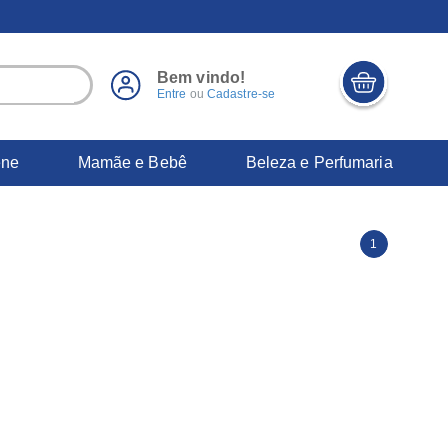
Bem vindo!
Entre
ou
Cadastre-se
ene
Mamãe e Bebê
Beleza e Perfumaria
1