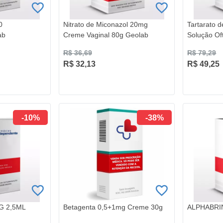
0
Nitrato de Miconazol 20mg
Tartarato 
ab
Creme Vaginal 80g Geolab
Solução Of
R$ 36,69
R$ 79,29
R$ 32,13
R$ 49,25
-10%
-38%
MG 2,5ML
Betagenta 0,5+1mg Creme 30g
ALPHABRI