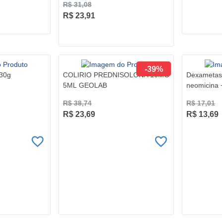
R$ 31,08
R$ 23,91
-39%
30g
COLIRIO PREDNISOLONA 10MG
Dexametaso
5ML GEOLAB
neomicina +
B 5Ml
R$ 38,74
R$ 17,01
R$ 23,69
R$ 13,69