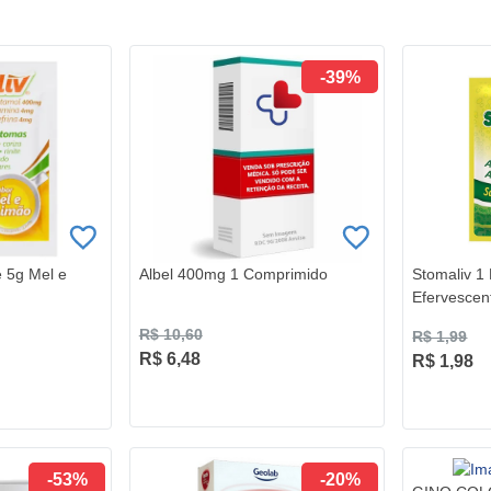
-39%
e 5g Mel e
Albel 400mg 1 Comprimido
Stomaliv 1
Efervescen
R$ 10,60
R$ 1,99
R$ 6,48
R$ 1,98
-53%
-20%