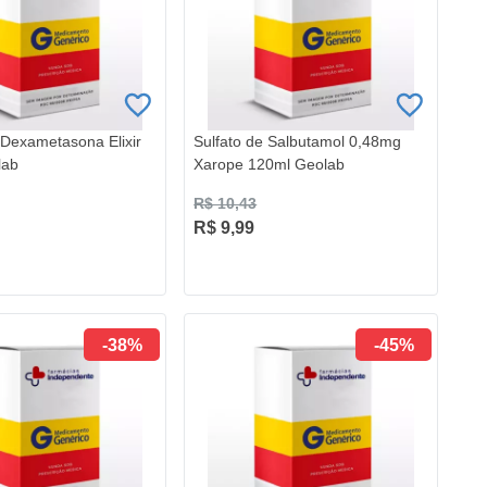
 Dexametasona Elixir
Sulfato de Salbutamol 0,48mg
lab
Xarope 120ml Geolab
R$ 10,43
R$ 9,99
-38%
-45%