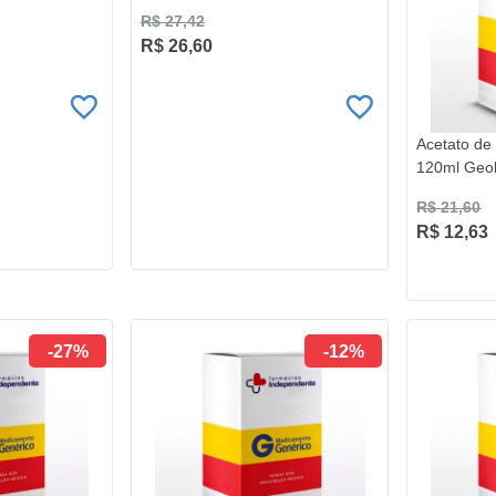
R$ 27,42
R$ 26,60
Acetato de
120ml Geo
R$ 21,60
R$ 12,63
-27%
-12%