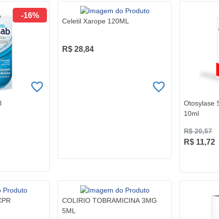
-16%
Celetil Xarope 120ML
R$ 28,84
l
Otosylase 
10ml
R$ 20,57
R$ 11,72
CPR
COLIRIO TOBRAMICINA 3MG
5ML