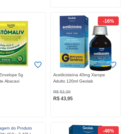
-16%
 Envelope 5g
Acetilcisteína 40mg Xarope
te Abacaxi
Adulto 120ml Geolab
R$ 52,30
R$ 43,95
-46%