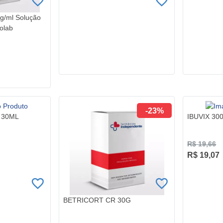
g/ml Solução
olab
-23%
 30ML
IBUVIX 3
R$ 19,66
R$ 19,07
BETRICORT CR 30G