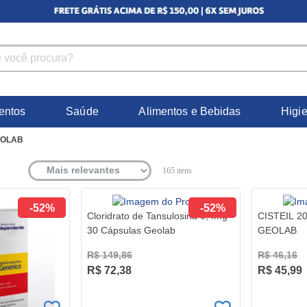
entos
Saúde
Alimentos e Bebidas
Higi
OLAB
165
itens
-52%
-52%
Cloridrato de Tansulosina 0,4mg
CISTEIL 
30 Cápsulas Geolab
GEOLAB
R$ 149,86
R$ 46,16
R$ 72,38
R$ 45,99