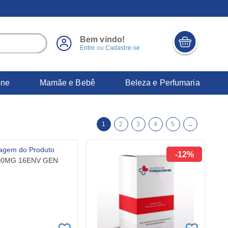
Bem vindo!
Entre
ou
Cadastre-se
ene
Mamãe e Bebê
Beleza e Perfumaria
→
1
2
3
4
5
-12%
200MG 16ENV GEN