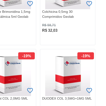
de Brimonidina 1,5mg
Colchicina 0,5mg 30
tálmica 5ml Geolab
Comprimidos Geolab
R$ 58,71
R$ 32,03
-19%
-19%
N COL 2,0MG 5ML
DUODEX COL 3,5MG+1MG 5ML