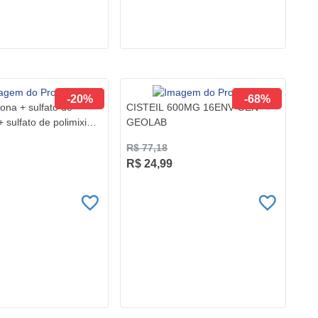
-20%
-68%
na + sulfato de
CISTEIL 600MG 16ENV GEN
 sulfato de polimixina
GEOLAB
R$ 77,18
R$ 24,99