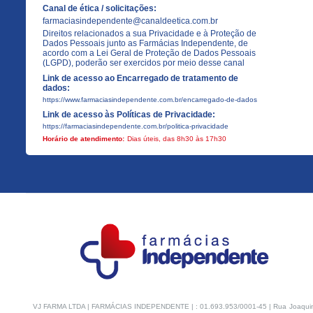
Canal de ética / solicitações:
farmaciasindependente@canaldeetica.com.br
Direitos relacionados a sua Privacidade e à Proteção de
Dados Pessoais junto as Farmácias Independente, de
acordo com a Lei Geral de Proteção de Dados Pessoais
(LGPD), poderão ser exercidos por meio desse canal
Link de acesso ao Encarregado de tratamento de
dados:
https://www.farmaciasindependente.com.br/encarregado-de-dados
Link de acesso às Políticas de Privacidade:
https://farmaciasindependente.com.br/politica-privacidade
Horário de atendimento:
Dias úteis, das 8h30 às 17h30
VJ FARMA LTDA | FARMÁCIAS INDEPENDENTE | : 01.693.953/0001-45 | Rua Joaquim Na