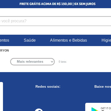
entos
Saúde
Alimentos e Bebidas
Higi
ARYON
0
itens
Redes sociais:
Baixe no