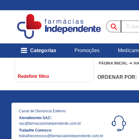
Categorias
Promoções
Medicam
➜
PÁGINA INICIAL
H
Redefinir filtro
ORDENAR POR:
Canal de Denúncia Externo
Atendimento SAC:
sac@farmaciasindependente.com.br
Trabalhe Conosco:
trabalheconosco@farmaciasindependente.com.br