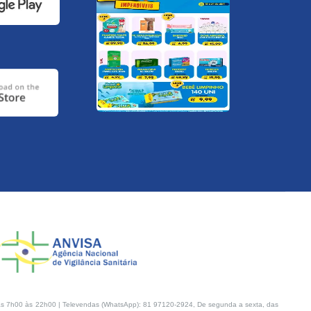
s 7h00 às 22h00 | Televendas (WhatsApp): 81 97120-2924, De segunda a sexta, das