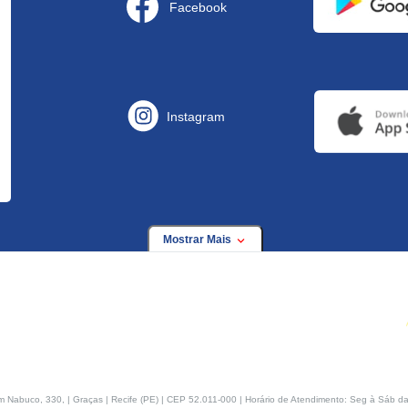
Facebook
Instagram
Mostrar Mais
buco, 330, | Graças | Recife (PE) | CEP 52.011-000 | Horário de Atendimento: Seg à Sáb da