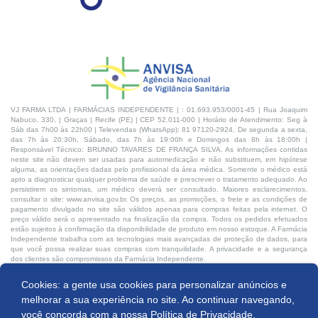
VJ FARMA LTDA | FARMÁCIAS INDEPENDENTE | : 01.693.953/0001-45 | Rua Joaquim
Nabuco, 330, | Graças | Recife (PE) | CEP 52.011-000 | Horário de Atendimento: Seg à
Sáb das 7h00 às 22h00 | Televendas (WhatsApp): 81 97120-2924, De segunda a sexta,
das 7h às 20:30h, Sábado, das 7h às 19:00h e Domingos das 8h às 18:00h |
Responsável Técnico: BRUNNO TAVARES DE FRANÇA SILVA. As informações contidas
neste site não devem ser usadas para automedicação e não substituem, em hipótese
alguma, as orientações dadas pelo profissional da área médica. Somente o médico está
apto a diagnosticar qualquer problema de saúde e prescrever o tratamento adequado. Ao
persistirem os sintomas, um médico deverá ser consultado. Maiores esclarecimentos,
consultar o site: www.anvisa.gov.br. Os preços, as promoções, o frete e as condições de
pagamento divulgado no site são válidos apenas para compras feitas pela internet. O
preço válido será o apresentado na finalização da compra. Todos os pedidos efetuados
estão sujeitos à confirmação da disponibilidade de produto em nosso estoque. A Farmácia
Independente trabalha com as tecnologias mais avançadas de proteção de dados, para
que você possa realizar suas compras com tranquilidade. A privacidade e a segurança
dos clientes são compromissos da Farmácia Independente.
Cookies: a gente usa cookies para personalizar anúncios e
Desenvolvido por:
melhorar a sua experiência no site. Ao continuar navegando,
você concorda com a nossa
Política de Privacidade.