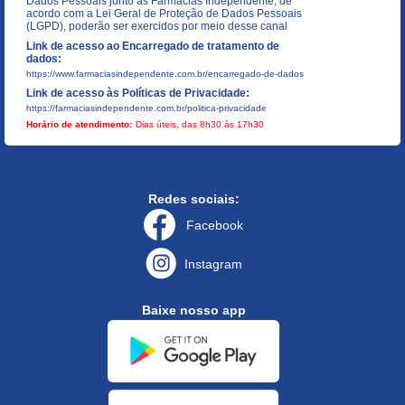
Dados Pessoais junto as Farmácias Independente, de
acordo com a Lei Geral de Proteção de Dados Pessoais
(LGPD), poderão ser exercidos por meio desse canal
Link de acesso ao Encarregado de tratamento de
dados:
https://www.farmaciasindependente.com.br/encarregado-de-dados
Link de acesso às Políticas de Privacidade:
https://farmaciasindependente.com.br/politica-privacidade
Horário de atendimento:
Dias úteis, das 8h30 às 17h30
Redes sociais:
Facebook
Instagram
Baixe nosso app