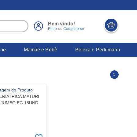
Bem vindo!
Entre
ou
Cadastre-se
ene
Mamãe e Bebê
Beleza e Perfumaria
1
ERIATRICA MATURI
 JUMBO EG 18UND