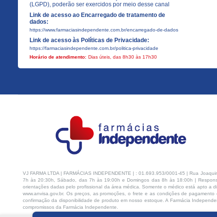
(LGPD), poderão ser exercidos por meio desse canal
Link de acesso ao Encarregado de tratamento de
dados:
https://www.farmaciasindependente.com.br/encarregado-de-dados
Link de acesso às Políticas de Privacidade:
https://farmaciasindependente.com.br/politica-privacidade
Horário de atendimento:
Dias úteis, das 8h30 às 17h30
VJ FARMA LTDA | FARMÁCIAS INDEPENDENTE | : 01.693.953/0001-45 | Rua Joaquim Na
7h às 20:30h, Sábado, das 7h às 19:00h e Domingos das 8h às 18:00h | Respons
orientações dadas pelo profissional da área médica. Somente o médico está apto a di
www.anvisa.gov.br. Os preços, as promoções, o frete e as condições de pagamento d
confirmação da disponibilidade de produto em nosso estoque. A Farmácia Independen
compromissos da Farmácia Independente.