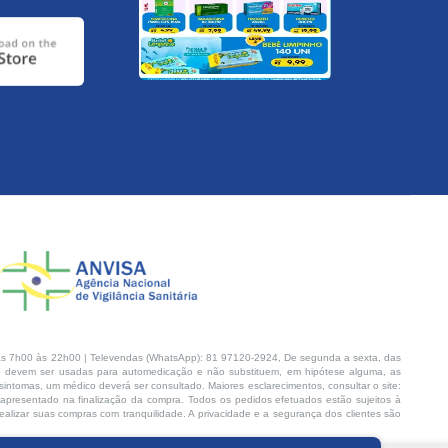
s 7h00 às 22h00 | Televendas (WhatsApp): 81 97120-2924, De segunda a sexta, das
 devem ser usadas para automedicação e não substituem, em hipótese alguma, as
intomas, um médico deverá ser consultado. Maiores esclarecimentos, consultar o site:
 apresentado na finalização da compra. Todos os pedidos efetuados estão sujeitos à
lizar suas compras com tranquilidade. A privacidade e a segurança dos clientes são