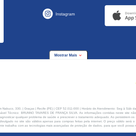
Instagram
Mostrar Mais
buco, 330, | Graças | Recife (PE) | CEP 52.011-000 | Horário de Atendimento: Seg à Sáb da
ável Técnico: BRUNNO TAVARES DE FRANÇA SILVA. As informações contidas neste site não
agnosticar qualquer problema de saúde e prescrever o tratamento adequado. Ao persistirem os s
ivulgado no site são válidos apenas para compras feitas pela internet. O preço válido será o
te trabalha com as tecnologias mais avançadas de proteção de dados, para que você possa rea