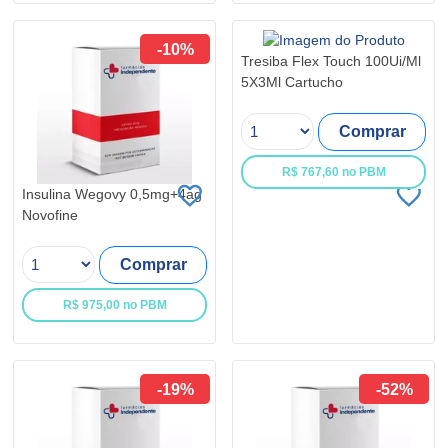
-10%
Tresiba Flex Touch 100Ui/Ml
5X3Ml Cartucho
Comprar
R$ 767,60 no PBM
Insulina Wegovy 0,5mg+4ag
Novofine
Comprar
R$ 975,00 no PBM
-19%
-52%