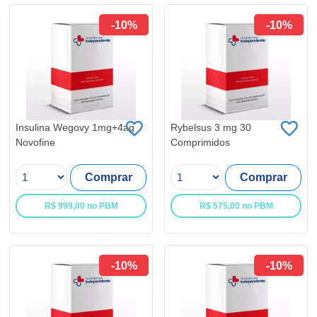
-10%
-10%
Insulina Wegovy 1mg+4ag
Rybelsus 3 mg 30
Novofine
Comprimidos
Comprar
Comprar
R$ 999,00 no PBM
R$ 575,00 no PBM
-10%
-10%