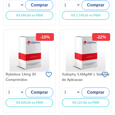
Comprar
Comprar
R$ 899,00 no PBM
R$ 1.749,00 no PBM
-10%
-22%
Rybelsus 14mg 30
Xultophy 3,6Mg/Ml 1 Sistema
Comprimidos
de Aplicacao
Comprar
Comprar
R$ 839,00 no PBM
R$ 227,60 no PBM