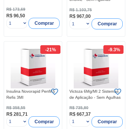
R$ 173,69
R$ 1.103,75
R$ 96,50
R$ 967,00
Comprar
Comprar
-21%
-9.3%
Insulina Novorapid Penfil 5
Victoza 6Mg/Ml 2 Sistemas
Refis 3Ml
de Aplicação - Sem Agulhas
R$ 358,55
R$ 735,80
R$ 281,71
R$ 667,37
Comprar
Comprar