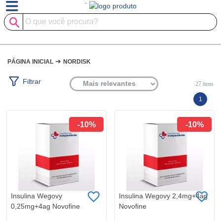
`
➜
PÁGINA INICIAL
NORDISK
Filtrar
27
itens
1
-10%
-10%
Insulina Wegovy
Insulina Wegovy 2,4mg+4ag
0,25mg+4ag Novofine
Novofine