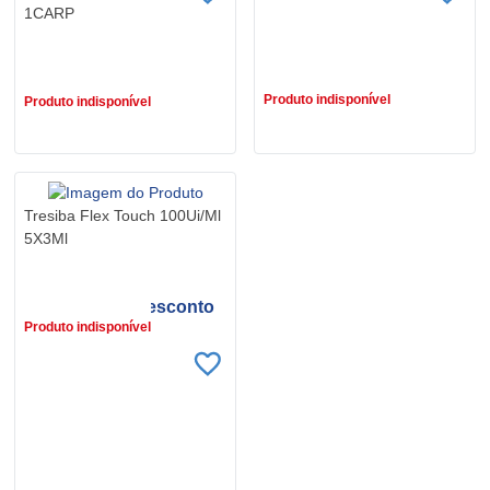
1CARP
R$ 187,97
R$ 423,93
R$ 149,87
Produto indisponível
Produto indisponível
Tresiba Flex Touch 100Ui/Ml
5X3Ml
R$ 1.091,97
R$ 767,60 no desconto
Produto indisponível
do programa