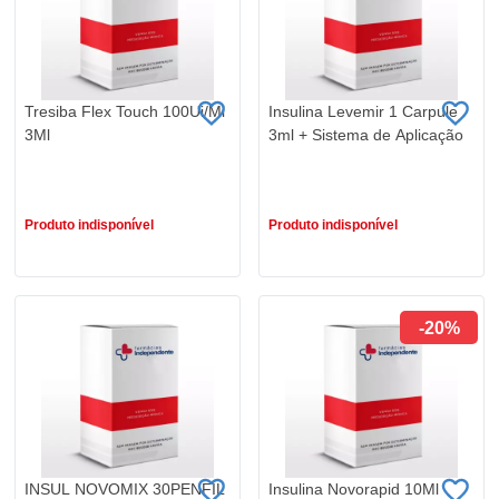
Tresiba Flex Touch 100Ui/Ml
Insulina Levemir 1 Carpule
3Ml
3ml + Sistema de Aplicação
R$ 220,79
R$ 134,90
R$ 198,71
Produto indisponível
Produto indisponível
-20%
INSUL NOVOMIX 30PENFIL
Insulina Novorapid 10Ml