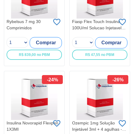
Rybelsus 7 mg 30
Fiasp Flex Touch Insulina
Comprimidos
100U/ml Solucao Injetavel
3ml
Comprar
Comprar
R$ 839,00 no PBM
R$ 47,55 no PBM
-24%
-26%
Insulina Novorapid Flexpen
Ozempic 1mg Solução
1X3Ml
Injetável 3ml + 4 agulhas -