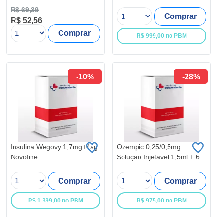
Geladeira
R$ 69,39
Comprar
R$ 52,56
Comprar
R$ 999,00 no PBM
-10%
-28%
Insulina Wegovy 1,7mg+4ag
Ozempic 0,25/0,5mg
Novofine
Solução Injetável 1,5ml + 6
agulhas
Comprar
Comprar
R$ 1.399,00 no PBM
R$ 975,00 no PBM