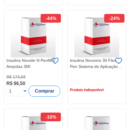
-44%
-24%
Insulina Novolin N Penfill 5
Insulina Novomix 30 Flex
Ampolas 3Ml
Pen Sistema de Aplicação
Descartavel 5 Unidades
R$ 173,69
R$ 466,24
R$ 96,50
R$ 352,15
Produto indisponível
Comprar
-10%