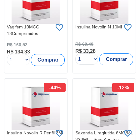
Vagifem 10MCG
Insulina Novolin N 10Ml
18Comprimidos
R$ 69,49
R$ 166,52
R$ 33,28
R$ 134,33
Comprar
Comprar
-44%
-12%
Insulina Novolin R Penfil 3Ml
Saxenda Liraglutida 6MG/ML
3X3ML - Sem Agulhas