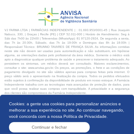
VJ FARMA LTDA | FARMÁCIAS INDEPENDENTE | : 01.693.953/0001-45 | Rua Joaquim
Nabuco, 330, | Graças | Recife (PE) | CEP 52.011-000 | Horário de Atendimento: Seg à
Sáb das 7h00 às 22h00 | Televendas (WhatsApp): 81 97120-2924, De segunda a sexta,
das 7h às 20:30h, Sábado, das 7h às 19:00h e Domingos das 8h às 18:00h |
Responsável Técnico: BRUNNO TAVARES DE FRANÇA SILVA. As informações contidas
neste site não devem ser usadas para automedicação e não substituem, em hipótese
alguma, as orientações dadas pelo profissional da área médica. Somente o médico está
apto a diagnosticar qualquer problema de saúde e prescrever o tratamento adequado. Ao
persistirem os sintomas, um médico deverá ser consultado. Maiores esclarecimentos,
consultar o site: www.anvisa.gov.br. Os preços, as promoções, o frete e as condições de
pagamento divulgado no site são válidos apenas para compras feitas pela internet. O
preço válido será o apresentado na finalização da compra. Todos os pedidos efetuados
estão sujeitos à confirmação da disponibilidade de produto em nosso estoque. A Farmácia
Independente trabalha com as tecnologias mais avançadas de proteção de dados, para
que você possa realizar suas compras com tranquilidade. A privacidade e a segurança
dos clientes são compromissos da Farmácia Independente.
Cookies: a gente usa cookies para personalizar anúncios e
Desenvolvido por:
melhorar a sua experiência no site. Ao continuar navegando,
você concorda com a nossa
Política de Privacidade.
Continuar e fechar