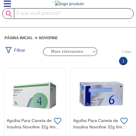
`
➜
PÁGINA INICIAL
NOVOFINE
Filtrar
2
itens
1
Agulha Para Caneta de
Agulha Para Caneta de
Insulina Novofine 32g 4mm
Insulina Novofine 32g 6mm
100 Unidades
100 Unidades