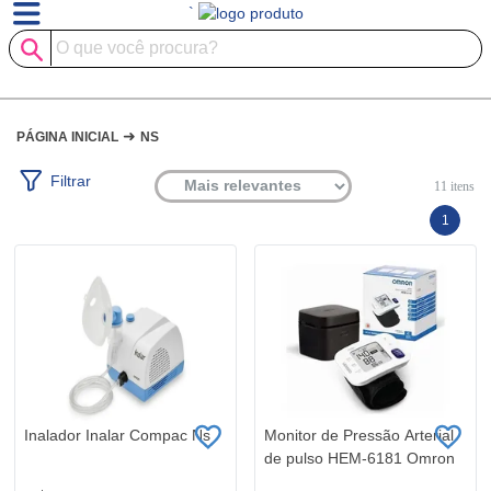
`
➜
PÁGINA INICIAL
NS
Filtrar
11
itens
1
Inalador Inalar Compac Ns
Monitor de Pressão Arterial
de pulso HEM-6181 Omron