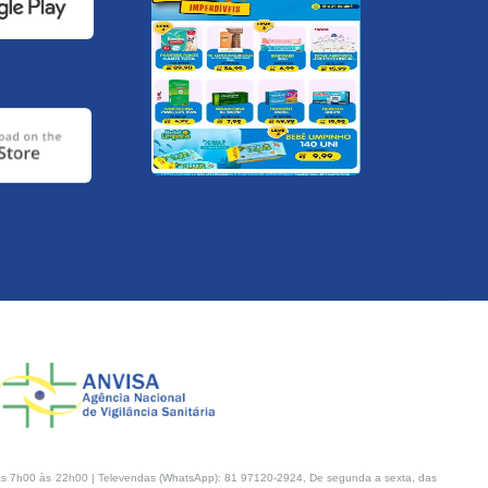
s 7h00 às 22h00 | Televendas (WhatsApp): 81 97120-2924, De segunda a sexta, das