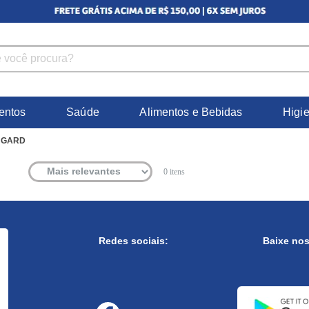
entos
Saúde
Alimentos e Bebidas
Higi
UGARD
0
itens
Redes sociais:
Baixe no