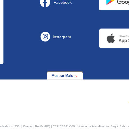
Facebook
Instagram
Mostrar Mais
buco, 330, | Graças | Recife (PE) | CEP 52.011-000 | Horário de Atendimento: Seg à Sáb da