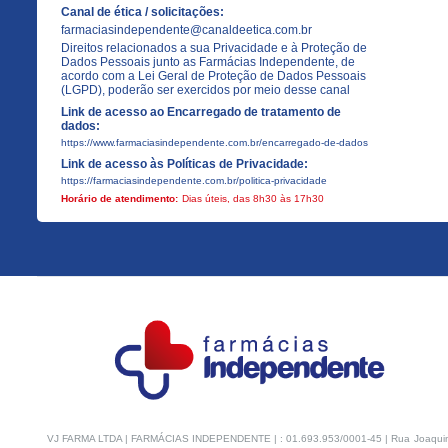
Canal de ética / solicitações:
farmaciasindependente@canaldeetica.com.br
Direitos relacionados a sua Privacidade e à Proteção de
Dados Pessoais junto as Farmácias Independente, de
acordo com a Lei Geral de Proteção de Dados Pessoais
(LGPD), poderão ser exercidos por meio desse canal
Link de acesso ao Encarregado de tratamento de
dados:
https://www.farmaciasindependente.com.br/encarregado-de-dados
Link de acesso às Políticas de Privacidade:
https://farmaciasindependente.com.br/politica-privacidade
Horário de atendimento:
Dias úteis, das 8h30 às 17h30
VJ FARMA LTDA | FARMÁCIAS INDEPENDENTE | : 01.693.953/0001-45 | Rua Joaquim Na