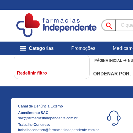
Categorias
Promoções
Medicam
➜
PÁGINA INICIAL
N
Redefinir filtro
ORDENAR POR:
Canal de Denúncia Externo
Atendimento SAC:
sac@farmaciasindependente.com.br
Trabalhe Conosco:
trabalheconosco@farmaciasindependente.com.br