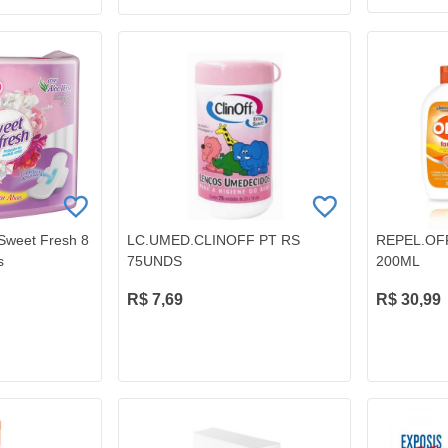
 Sweet Fresh 8
LC.UMED.CLINOFF PT RS
REPEL.OF
s
75UNDS
200ML
R$ 7,69
R$ 30,99