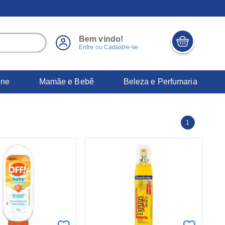
Bem vindo!
Entre
ou
Cadastre-se
ene
Mamãe e Bebê
Beleza e Perfumaria
1