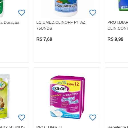
ga Duração
LC.UMED.CLINOFF PT AZ
PROT.DIA
75UNDS
CLIN.CONT
R$ 7,69
R$ 9,99
BABY 50UNDS
PROT.DIARIO
Repelente 