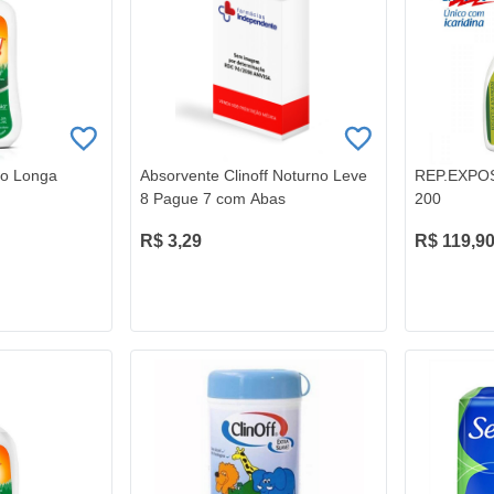
ão Longa
Absorvente Clinoff Noturno Leve
REP.EXPO
8 Pague 7 com Abas
200
R$ 3,29
R$ 119,9