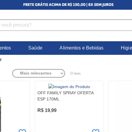
entos
Saúde
Alimentos e Bebidas
Higi
F
33
itens
OFF FAMILY SPRAY OFERTA
ESP 170ML
R$ 19,99