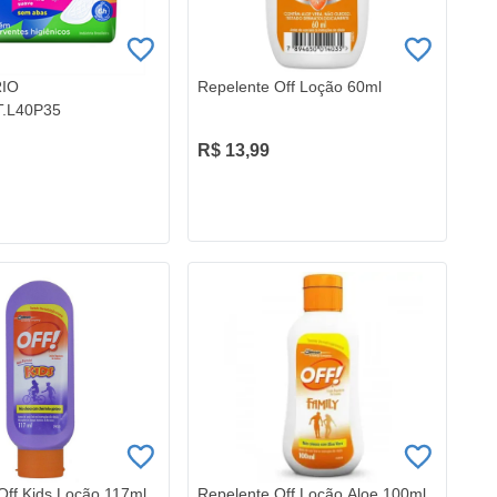
RIO
Repelente Off Loção 60ml
.L40P35
R$ 13,99
Off Kids Loção 117ml
Repelente Off Loção Aloe 100ml