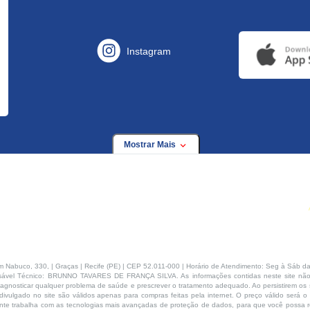
Instagram
Mostrar Mais
buco, 330, | Graças | Recife (PE) | CEP 52.011-000 | Horário de Atendimento: Seg à Sáb da
ável Técnico: BRUNNO TAVARES DE FRANÇA SILVA. As informações contidas neste site não
agnosticar qualquer problema de saúde e prescrever o tratamento adequado. Ao persistirem os s
ivulgado no site são válidos apenas para compras feitas pela internet. O preço válido será o
te trabalha com as tecnologias mais avançadas de proteção de dados, para que você possa rea