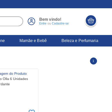
Bem vindo!
Entre
ou
Cadastre-se
ene
Mamãe e Bebê
Beleza e Perfumaria
1
vo Olla 6 Unidades
ardante