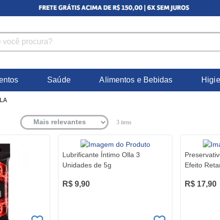
entos
Saúde
Alimentos e Bebidas
Higi
LA
3
itens
Lubrificante Íntimo Olla 3
Preservati
Unidades de 5g
Efeito Ret
R$ 9,90
R$ 17,90