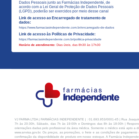
Dados Pessoais junto as Farmácias Independente, de
acordo com a Lei Geral de Proteção de Dados Pessoais
(LGPD), poderão ser exercidos por meio desse canal
Link de acesso ao Encarregado de tratamento de
dados:
https://www.farmaciasindependente.com.br/encarregado-de-dados
Link de acesso às Políticas de Privacidade:
https://farmaciasindependente.com.br/politica-privacidade
Horário de atendimento:
Dias úteis, das 8h30 às 17h30
VJ FARMA LTDA | FARMÁCIAS INDEPENDENTE | : 01.693.953/0001-45 | Rua Joaquim Na
7h às 20:30h, Sábado, das 7h às 19:00h e Domingos das 8h às 18:00h | Respons
orientações dadas pelo profissional da área médica. Somente o médico está apto a di
www.anvisa.gov.br. Os preços, as promoções, o frete e as condições de pagamento d
confirmação da disponibilidade de produto em nosso estoque. A Farmácia Independen