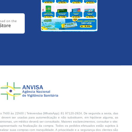
s 7h00 às 22h00 | Televendas (WhatsApp): 81 97120-2924, De segunda a sexta, das
 devem ser usadas para automedicação e não substituem, em hipótese alguma, as
intomas, um médico deverá ser consultado. Maiores esclarecimentos, consultar o site:
 apresentado na finalização da compra. Todos os pedidos efetuados estão sujeitos à
lizar suas compras com tranquilidade. A privacidade e a segurança dos clientes são