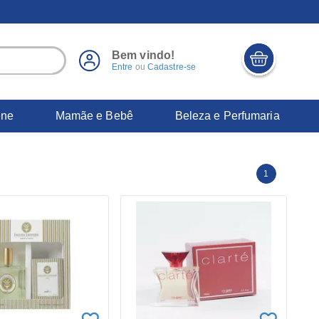
Bem vindo!
Entre
ou
Cadastre-se
ene
Mamãe e Bebê
Beleza e Perfumaria
1