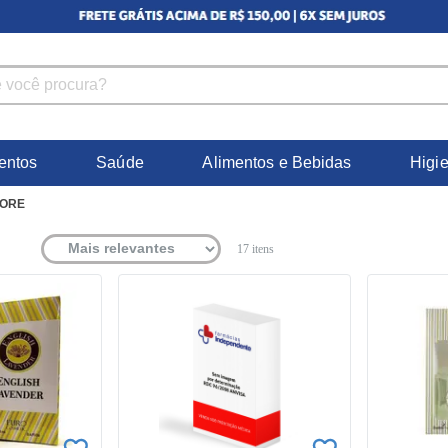
entos
Saúde
Alimentos e Bebidas
Higi
ORE
17
itens