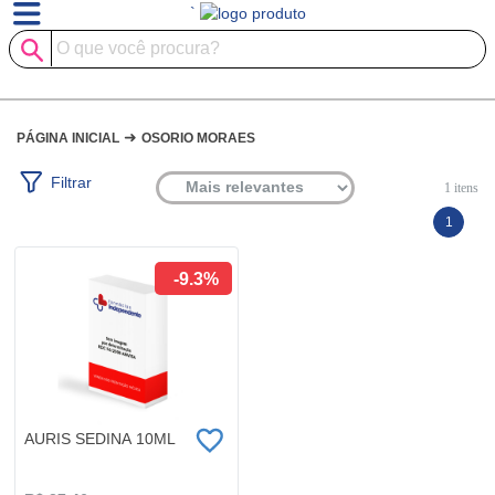
`
➜
PÁGINA INICIAL
OSORIO MORAES
Filtrar
1
itens
1
-9.3%
AURIS SEDINA 10ML