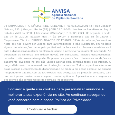
VJ FARMA LTDA | FARMÁCIAS INDEPENDENTE | : 01.693.953/0001-45 | Rua Joaquim
Nabuco, 330, | Graças | Recife (PE) | CEP 52.011-000 | Horário de Atendimento: Seg à
Sáb das 7h00 às 22h00 | Televendas (WhatsApp): 81 97120-2924, De segunda a sexta,
das 7h às 20:30h, Sábado, das 7h às 19:00h e Domingos das 8h às 18:00h |
Responsável Técnico: BRUNNO TAVARES DE FRANÇA SILVA. As informações contidas
neste site não devem ser usadas para automedicação e não substituem, em hipótese
alguma, as orientações dadas pelo profissional da área médica. Somente o médico está
apto a diagnosticar qualquer problema de saúde e prescrever o tratamento adequado. Ao
persistirem os sintomas, um médico deverá ser consultado. Maiores esclarecimentos,
consultar o site: www.anvisa.gov.br. Os preços, as promoções, o frete e as condições de
pagamento divulgado no site são válidos apenas para compras feitas pela internet. O
preço válido será o apresentado na finalização da compra. Todos os pedidos efetuados
estão sujeitos à confirmação da disponibilidade de produto em nosso estoque. A Farmácia
Independente trabalha com as tecnologias mais avançadas de proteção de dados, para
que você possa realizar suas compras com tranquilidade. A privacidade e a segurança
dos clientes são compromissos da Farmácia Independente.
Cookies: a gente usa cookies para personalizar anúncios e
Desenvolvido por:
melhorar a sua experiência no site. Ao continuar navegando,
você concorda com a nossa
Política de Privacidade.
Continuar e fechar