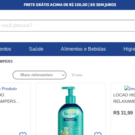
entos
Saúde
Alimentos e Bebidas
Higi
MPERS
16
itens
DO
LOCAO HI
AMPERS
RELAXAM
400ML
R$ 31,99