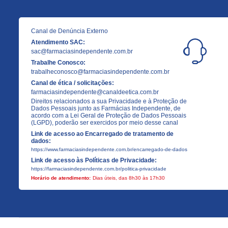
Canal de Denúncia Externo
Atendimento SAC:
sac@farmaciasindependente.com.br
Trabalhe Conosco:
trabalheconosco@farmaciasindependente.com.br
Canal de ética / solicitações:
farmaciasindependente@canaldeetica.com.br
Direitos relacionados a sua Privacidade e à Proteção de
Dados Pessoais junto as Farmácias Independente, de
acordo com a Lei Geral de Proteção de Dados Pessoais
(LGPD), poderão ser exercidos por meio desse canal
Link de acesso ao Encarregado de tratamento de
dados:
https://www.farmaciasindependente.com.br/encarregado-de-dados
Link de acesso às Políticas de Privacidade:
https://farmaciasindependente.com.br/politica-privacidade
Horário de atendimento:
Dias úteis, das 8h30 às 17h30