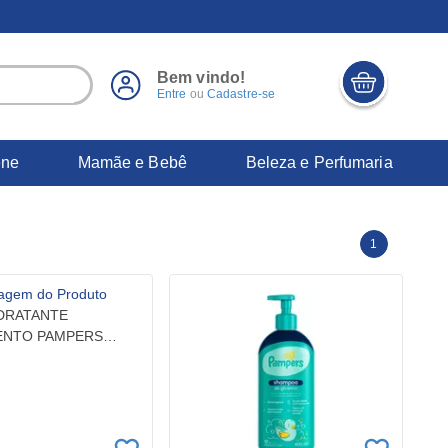
Bem vindo!
Entre
ou
Cadastre-se
ene
Mamãe e Bebê
Beleza e Perfumaria
1
DRATANTE
ENTO PAMPERS