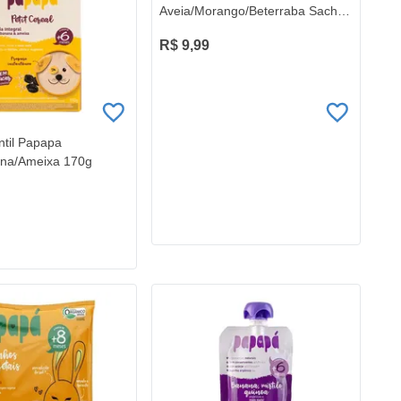
Aveia/Morango/Beterraba Sache
170g
R$ 9,99
ntil Papapa
ana/Ameixa 170g