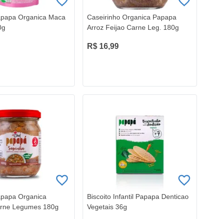
apapa Organica Maca
Caseirinho Organica Papapa
0g
Arroz Feijao Carne Leg. 180g
R$ 16,99
apapa Organica
Biscoito Infantil Papapa Denticao
arne Legumes 180g
Vegetais 36g