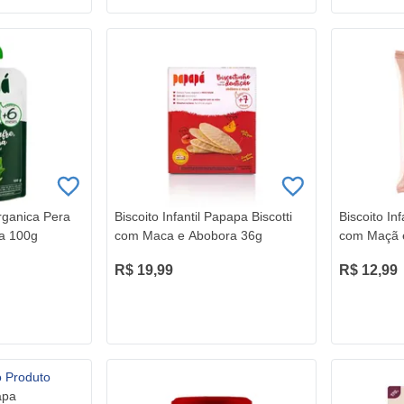
ganica Pera
Biscoito Infantil Papapa Biscotti
Biscoito In
ha 100g
com Maca e Abobora 36g
com Maçã 
R$ 19,99
R$ 12,99
apa