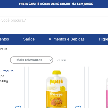
entos
Saúde
Alimentos e Bebidas
Higi
PAPA
25
itens
apa
 500g