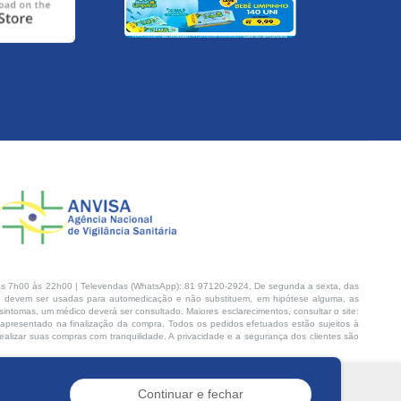
s 7h00 às 22h00 | Televendas (WhatsApp): 81 97120-2924, De segunda a sexta, das
 devem ser usadas para automedicação e não substituem, em hipótese alguma, as
intomas, um médico deverá ser consultado. Maiores esclarecimentos, consultar o site:
 apresentado na finalização da compra. Todos os pedidos efetuados estão sujeitos à
lizar suas compras com tranquilidade. A privacidade e a segurança dos clientes são
Continuar e fechar