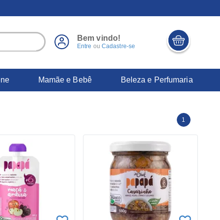
Bem vindo!
Entre
ou
Cadastre-se
ene
Mamãe e Bebê
Beleza e Perfumaria
1