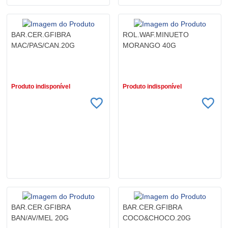
BAR.CER.GFIBRA
ROL.WAF.MINUETO
MAC/PAS/CAN.20G
MORANGO 40G
R$ 2,79
R$ 4,49
Produto indisponível
Produto indisponível
BAR.CER.GFIBRA
BAR.CER.GFIBRA
BAN/AV/MEL 20G
COCO&CHOCO.20G