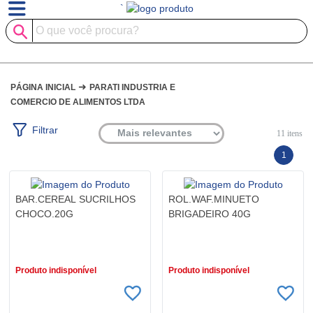
`
➜
PÁGINA INICIAL
PARATI INDUSTRIA E
COMERCIO DE ALIMENTOS LTDA
Filtrar
11
itens
1
BAR.CEREAL SUCRILHOS
ROL.WAF.MINUETO
CHOCO.20G
BRIGADEIRO 40G
R$ 4,29
R$ 4,49
Produto indisponível
Produto indisponível