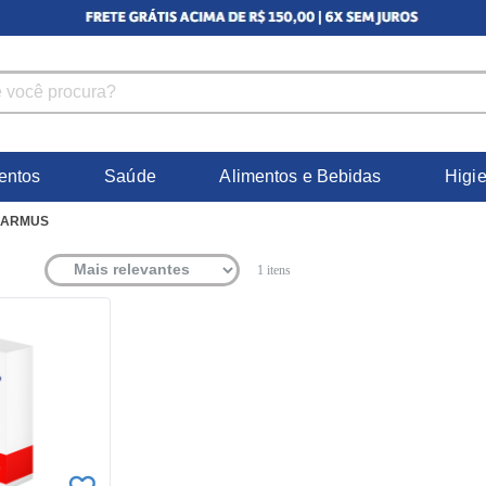
entos
Saúde
Alimentos e Bebidas
Higi
HARMUS
1
itens