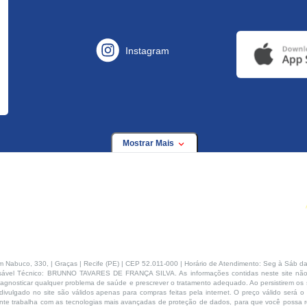
Instagram
Mostrar Mais
buco, 330, | Graças | Recife (PE) | CEP 52.011-000 | Horário de Atendimento: Seg à Sáb da
ável Técnico: BRUNNO TAVARES DE FRANÇA SILVA. As informações contidas neste site não
agnosticar qualquer problema de saúde e prescrever o tratamento adequado. Ao persistirem os s
ivulgado no site são válidos apenas para compras feitas pela internet. O preço válido será o
te trabalha com as tecnologias mais avançadas de proteção de dados, para que você possa rea