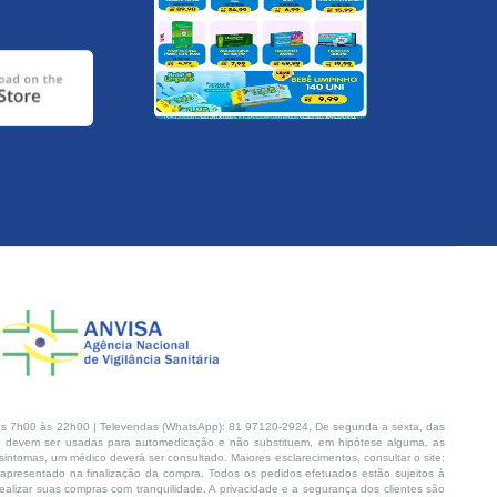
s 7h00 às 22h00 | Televendas (WhatsApp): 81 97120-2924, De segunda a sexta, das
 devem ser usadas para automedicação e não substituem, em hipótese alguma, as
intomas, um médico deverá ser consultado. Maiores esclarecimentos, consultar o site:
 apresentado na finalização da compra. Todos os pedidos efetuados estão sujeitos à
lizar suas compras com tranquilidade. A privacidade e a segurança dos clientes são