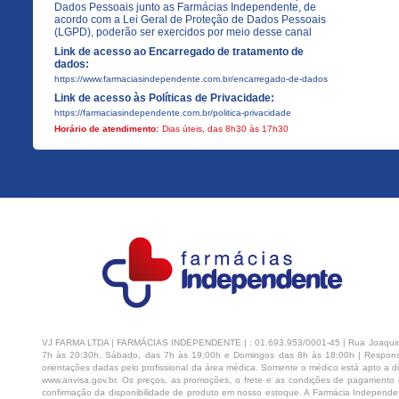
Dados Pessoais junto as Farmácias Independente, de
acordo com a Lei Geral de Proteção de Dados Pessoais
(LGPD), poderão ser exercidos por meio desse canal
Link de acesso ao Encarregado de tratamento de
dados:
https://www.farmaciasindependente.com.br/encarregado-de-dados
Link de acesso às Políticas de Privacidade:
https://farmaciasindependente.com.br/politica-privacidade
Horário de atendimento:
Dias úteis, das 8h30 às 17h30
VJ FARMA LTDA | FARMÁCIAS INDEPENDENTE | : 01.693.953/0001-45 | Rua Joaquim Na
7h às 20:30h, Sábado, das 7h às 19:00h e Domingos das 8h às 18:00h | Respons
orientações dadas pelo profissional da área médica. Somente o médico está apto a di
www.anvisa.gov.br. Os preços, as promoções, o frete e as condições de pagamento d
confirmação da disponibilidade de produto em nosso estoque. A Farmácia Independen