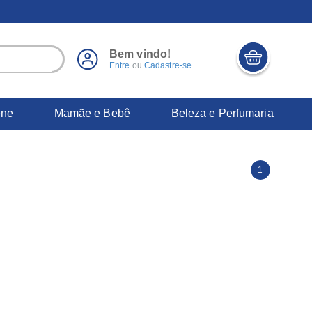
Bem vindo!
Entre
ou
Cadastre-se
ene
Mamãe e Bebê
Beleza e Perfumaria
1