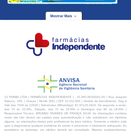
Mostrar Mais
VJ FARMA LTDA | FARMÁCIAS INDEPENDENTE | : 01.693.953/0001-45 | Rua Joaquim
Nabuco, 330, | Graças | Recife (PE) | CEP 52.011-000 | Horário de Atendimento: Seg à
Sáb das 7h00 às 22h00 | Televendas (WhatsApp): 81 97120-2924, De segunda a sexta,
das 7h às 20:30h, Sábado, das 7h às 19:00h e Domingos das 8h às 18:00h |
Responsável Técnico: BRUNNO TAVARES DE FRANÇA SILVA. As informações contidas
neste site não devem ser usadas para automedicação e não substituem, em hipótese
alguma, as orientações dadas pelo profissional da área médica. Somente o médico está
apto a diagnosticar qualquer problema de saúde e prescrever o tratamento adequado. Ao
persistirem os sintomas, um médico deverá ser consultado. Maiores esclarecimentos,