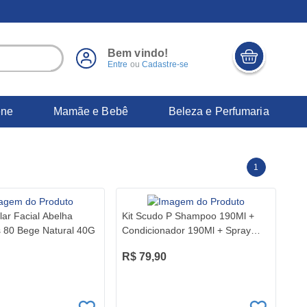
Bem vindo!
Entre
ou
Cadastre-se
ene
Mamãe e Bebê
Beleza e Perfumaria
1
lar Facial Abelha
Kit Scudo P Shampoo 190Ml +
 80 Bege Natural 40G
Condicionador 190Ml + Spray
Capilar 57Ml + Pente Fino Abelha
R$ 79,90
Rainha