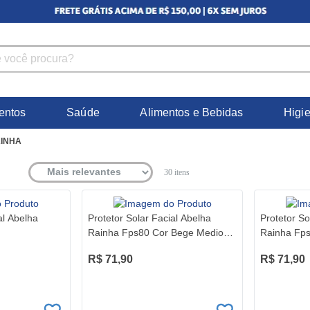
entos
Saúde
Alimentos e Bebidas
Higi
INHA
30
itens
al Abelha
Protetor Solar Facial Abelha
Protetor So
Rainha Fps80 Cor Bege Medio
Rainha Fps
40G
R$ 71,90
R$ 71,90