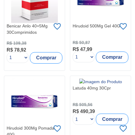
Benicar Anlo 40+5Mg
Hirudoid 500Mg Gel 40G
30Comprimidos
R$ 50,87
R$ 109,38
R$ 47,99
R$ 78,92
Comprar
Comprar
Latuda 40mg 30Cpr
R$ 505,56
R$ 490,39
Comprar
Hirudoid 300Mg Pomada
40G