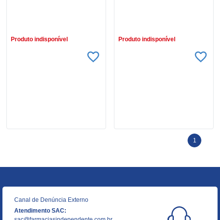
R$ 808,85
R$ 404,45
Produto indisponível
Produto indisponível
1
Canal de Denúncia Externo
Atendimento SAC:
sac@farmaciasindependente.com.br