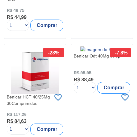
R$ 46,75
R$ 44,99
Comprar
-28%
-7.8%
Benicar Odt 40Mg 30Cpr
R$ 95,95
R$ 88,49
Comprar
Benicar HCT 40/25Mg
30Comprimidos
R$ 117,26
R$ 84,63
Comprar