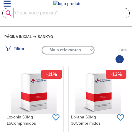
`
➜
PÁGINA INICIAL
SANKYO
Filtrar
32
itens
1
-11%
-13%
Loxonin 60Mg
Lixiana 60Mg
15Comprimidos
30Comprimidos