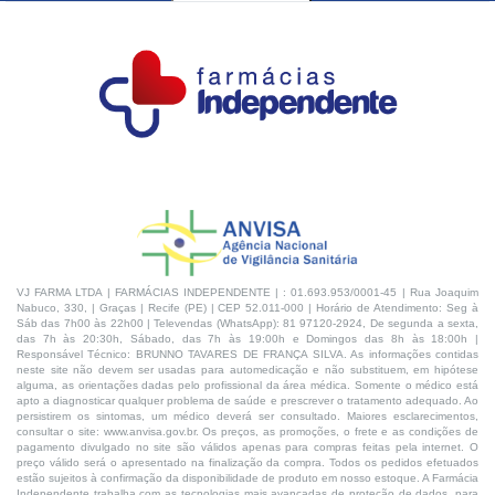
VJ FARMA LTDA | FARMÁCIAS INDEPENDENTE | : 01.693.953/0001-45 | Rua Joaquim
Nabuco, 330, | Graças | Recife (PE) | CEP 52.011-000 | Horário de Atendimento: Seg à
Sáb das 7h00 às 22h00 | Televendas (WhatsApp): 81 97120-2924, De segunda a sexta,
das 7h às 20:30h, Sábado, das 7h às 19:00h e Domingos das 8h às 18:00h |
Responsável Técnico: BRUNNO TAVARES DE FRANÇA SILVA. As informações contidas
neste site não devem ser usadas para automedicação e não substituem, em hipótese
alguma, as orientações dadas pelo profissional da área médica. Somente o médico está
apto a diagnosticar qualquer problema de saúde e prescrever o tratamento adequado. Ao
persistirem os sintomas, um médico deverá ser consultado. Maiores esclarecimentos,
consultar o site: www.anvisa.gov.br. Os preços, as promoções, o frete e as condições de
pagamento divulgado no site são válidos apenas para compras feitas pela internet. O
preço válido será o apresentado na finalização da compra. Todos os pedidos efetuados
estão sujeitos à confirmação da disponibilidade de produto em nosso estoque. A Farmácia
Independente trabalha com as tecnologias mais avançadas de proteção de dados, para