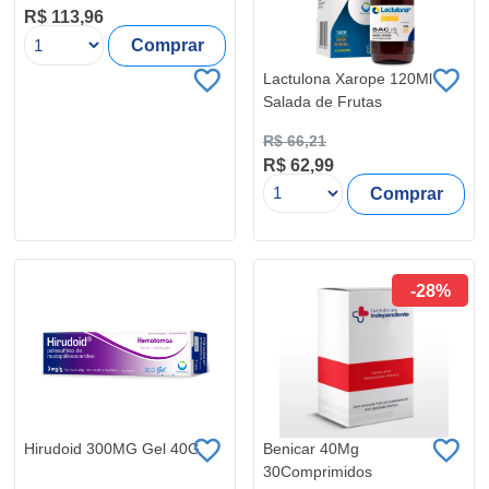
R$ 113,96
Comprar
Lactulona Xarope 120Ml
Salada de Frutas
R$ 66,21
R$ 62,99
Comprar
-28%
Hirudoid 300MG Gel 40G
Benicar 40Mg
30Comprimidos