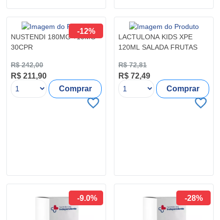
-12%
NUSTENDI 180MG +10MG
LACTULONA KIDS XPE
30CPR
120ML SALADA FRUTAS
R$ 242,00
R$ 72,81
R$ 211,90
R$ 72,49
Comprar
Comprar
-9.0%
-28%