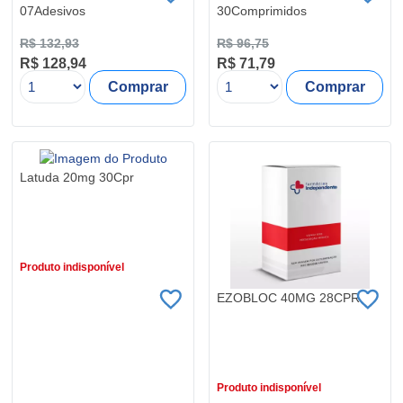
07Adesivos
30Comprimidos
R$ 132,93
R$ 96,75
R$ 128,94
R$ 71,79
Comprar
Comprar
Latuda 20mg 30Cpr
R$ 252,77
R$ 244,81
Produto indisponível
EZOBLOC 40MG 28CPR
R$ 162,90
Produto indisponível