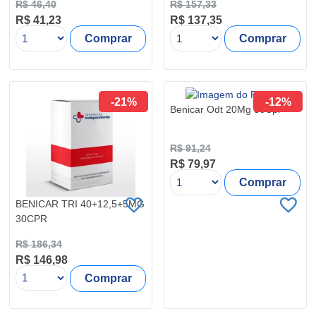
R$ 46,40
R$ 157,33
R$ 41,23
R$ 137,35
Comprar
Comprar
-21%
-12%
Benicar Odt 20Mg 30Cpr
R$ 91,24
R$ 79,97
Comprar
BENICAR TRI 40+12,5+5MG
30CPR
R$ 186,34
R$ 146,98
Comprar