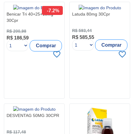
-7.2%
Benicar Tri 40+25+10Mg
Latuda 80mg 30Cpr
30Cpr
R$ 593,44
R$ 200,98
R$ 585,55
R$ 186,59
Comprar
Comprar
DESVENTAG 50MG 30CPR
R$ 117,48