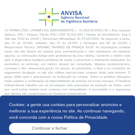
VJ FARMA LTDA | FARMÁCIAS INDEPENDENTE | : 01.693.953/0001-45 | Rua Joaquim
Nabuco, 330, | Graças | Recife (PE) | CEP 52.011-000 | Horário de Atendimento: Seg à
Sáb das 7h00 às 22h00 | Televendas (WhatsApp): 81 97120-2924, De segunda a sexta,
das 7h às 20:30h, Sábado, das 7h às 19:00h e Domingos das 8h às 18:00h |
Responsável Técnico: BRUNNO TAVARES DE FRANÇA SILVA. As informações contidas
neste site não devem ser usadas para automedicação e não substituem, em hipótese
alguma, as orientações dadas pelo profissional da área médica. Somente o médico está
apto a diagnosticar qualquer problema de saúde e prescrever o tratamento adequado. Ao
persistirem os sintomas, um médico deverá ser consultado. Maiores esclarecimentos,
consultar o site: www.anvisa.gov.br. Os preços, as promoções, o frete e as condições de
pagamento divulgado no site são válidos apenas para compras feitas pela internet. O
preço válido será o apresentado na finalização da compra. Todos os pedidos efetuados
estão sujeitos à confirmação da disponibilidade de produto em nosso estoque. A Farmácia
Independente trabalha com as tecnologias mais avançadas de proteção de dados, para
que você possa realizar suas compras com tranquilidade. A privacidade e a segurança
dos clientes são compromissos da Farmácia Independente.
Cookies: a gente usa cookies para personalizar anúncios e
Desenvolvido por:
melhorar a sua experiência no site. Ao continuar navegando,
você concorda com a nossa
Política de Privacidade.
Continuar e fechar