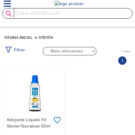
`
➜
PÁGINA INICIAL
STEVITA
Filtrar
1
itens
1
Adoçante Líquido Fit
Stevia+Sucralose 65ml