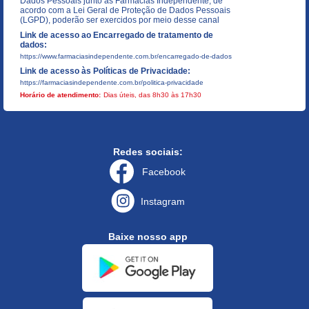
Dados Pessoais junto as Farmácias Independente, de
acordo com a Lei Geral de Proteção de Dados Pessoais
(LGPD), poderão ser exercidos por meio desse canal
Link de acesso ao Encarregado de tratamento de
dados:
https://www.farmaciasindependente.com.br/encarregado-de-dados
Link de acesso às Políticas de Privacidade:
https://farmaciasindependente.com.br/politica-privacidade
Horário de atendimento:
Dias úteis, das 8h30 às 17h30
Redes sociais:
Facebook
Instagram
Baixe nosso app