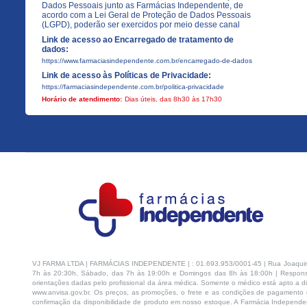
Dados Pessoais junto as Farmácias Independente, de
acordo com a Lei Geral de Proteção de Dados Pessoais
(LGPD), poderão ser exercidos por meio desse canal
Link de acesso ao Encarregado de tratamento de
dados:
https://www.farmaciasindependente.com.br/encarregado-de-dados
Link de acesso às Políticas de Privacidade:
https://farmaciasindependente.com.br/politica-privacidade
Horário de atendimento:
Dias úteis, das 8h30 às 17h30
VJ FARMA LTDA | FARMÁCIAS INDEPENDENTE | : 01.693.953/0001-45 | Rua Joaquim Na
7h às 20:30h, Sábado, das 7h às 19:00h e Domingos das 8h às 18:00h | Respons
orientações dadas pelo profissional da área médica. Somente o médico está apto a di
www.anvisa.gov.br. Os preços, as promoções, o frete e as condições de pagamento d
confirmação da disponibilidade de produto em nosso estoque. A Farmácia Independen