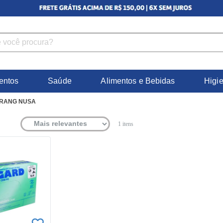
entos
Saúde
Alimentos e Bebidas
Higi
RANG NUSA
1
itens