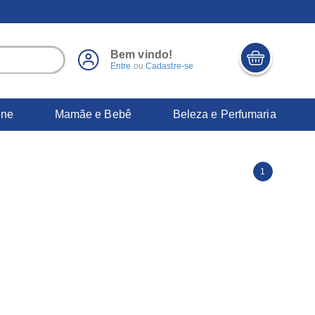
Bem vindo!
Entre
ou
Cadastre-se
ene
Mamãe e Bebê
Beleza e Perfumaria
1