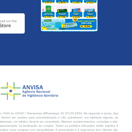
s 7h00 às 22h00 | Televendas (WhatsApp): 81 97120-2924, De segunda a sexta, das
 devem ser usadas para automedicação e não substituem, em hipótese alguma, as
intomas, um médico deverá ser consultado. Maiores esclarecimentos, consultar o site:
 apresentado na finalização da compra. Todos os pedidos efetuados estão sujeitos à
lizar suas compras com tranquilidade. A privacidade e a segurança dos clientes são