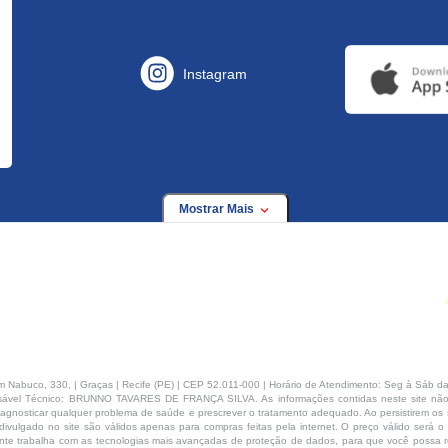
Instagram
Mostrar Mais
buco, 330, | Graças | Recife (PE) | CEP 52.011-000 | Horário de Atendimento: Seg à Sáb da
ável Técnico: BRUNNO TAVARES DE FRANÇA SILVA. As informações contidas neste site não
agnosticar qualquer problema de saúde e prescrever o tratamento adequado. Ao persistirem os s
ivulgado no site são válidos apenas para compras feitas pela internet. O preço válido será o
te trabalha com as tecnologias mais avançadas de proteção de dados, para que você possa rea