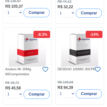
R$ 136,97
R$ 44,12
R$ 105,37
R$ 32,22
Comprar
Comprar
-8.3%
-14%
Azukon Mr 30Mg
DESDUO 100MG 30CPR
60Comprimidos
R$ 109,69
R$ 49,72
R$ 94,39
R$ 45,58
Comprar
Comprar