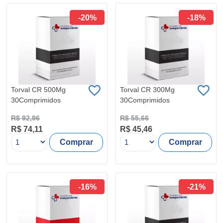
-20%
-18%
Torval CR 500Mg
Torval CR 300Mg
30Comprimidos
30Comprimidos
R$ 92,96
R$ 55,66
R$ 74,11
R$ 45,46
Comprar
Comprar
-16%
-21%