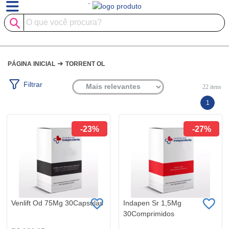
`
➜
PÁGINA INICIAL
TORRENT OL
Filtrar
22
itens
1
-23%
-27%
Venlift Od 75Mg 30Capsulas
Indapen Sr 1,5Mg
30Comprimidos