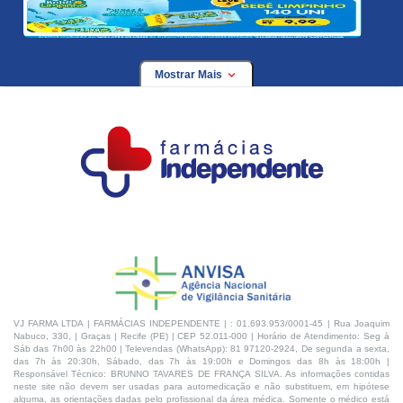
Mostrar Mais
VJ FARMA LTDA | FARMÁCIAS INDEPENDENTE | : 01.693.953/0001-45 | Rua Joaquim
Nabuco, 330, | Graças | Recife (PE) | CEP 52.011-000 | Horário de Atendimento: Seg à
Sáb das 7h00 às 22h00 | Televendas (WhatsApp): 81 97120-2924, De segunda a sexta,
das 7h às 20:30h, Sábado, das 7h às 19:00h e Domingos das 8h às 18:00h |
Responsável Técnico: BRUNNO TAVARES DE FRANÇA SILVA. As informações contidas
neste site não devem ser usadas para automedicação e não substituem, em hipótese
alguma, as orientações dadas pelo profissional da área médica. Somente o médico está