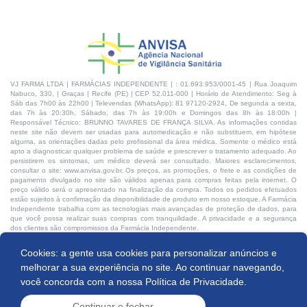
VJ FARMA LTDA | FARMÁCIAS INDEPENDENTE | : 01.693.953/0001-45 | Rua Joaquim
Nabuco, 330, | Graças | Recife (PE) | CEP 52.011-000 | Horário de Atendimento: Seg à
Sáb das 7h00 às 22h00 | Televendas (WhatsApp): 81 97120-2924, De segunda a sexta,
das 7h às 20:30h, Sábado, das 7h às 19:00h e Domingos das 8h às 18:00h |
Responsável Técnico: BRUNNO TAVARES DE FRANÇA SILVA. As informações contidas
neste site não devem ser usadas para automedicação e não substituem, em hipótese
alguma, as orientações dadas pelo profissional da área médica. Somente o médico está
apto a diagnosticar qualquer problema de saúde e prescrever o tratamento adequado. Ao
persistirem os sintomas, um médico deverá ser consultado. Maiores esclarecimentos,
consultar o site: www.anvisa.gov.br. Os preços, as promoções, o frete e as condições de
pagamento divulgado no site são válidos apenas para compras feitas pela internet. O
preço válido será o apresentado na finalização da compra. Todos os pedidos efetuados
estão sujeitos à confirmação da disponibilidade de produto em nosso estoque. A Farmácia
Independente trabalha com as tecnologias mais avançadas de proteção de dados, para
que você possa realizar suas compras com tranquilidade. A privacidade e a segurança
dos clientes são compromissos da Farmácia Independente.
Cookies: a gente usa cookies para personalizar anúncios e
Desenvolvido por:
melhorar a sua experiência no site. Ao continuar navegando,
você concorda com a nossa
Política de Privacidade.
Continuar e fechar