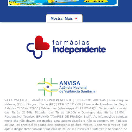
Mostrar Mais
VJ FARMA LTDA | FARMÁCIAS INDEPENDENTE | : 01.693.953/0001-45 | Rua Joaquim
Nabuco, 330, | Graças | Recife (PE) | CEP 52.011-000 | Horário de Atendimento: Seg à
Sáb das 7h00 às 22h00 | Televendas (WhatsApp): 81 97120-2924, De segunda a sexta,
das 7h às 20:30h, Sábado, das 7h às 19:00h e Domingos das 8h às 18:00h |
Responsável Técnico: BRUNNO TAVARES DE FRANÇA SILVA. As informações contidas
neste site não devem ser usadas para automedicação e não substituem, em hipótese
alguma, as orientações dadas pelo profissional da área médica. Somente o médico está
apto a diagnosticar qualquer problema de saúde e prescrever o tratamento adequado. Ao