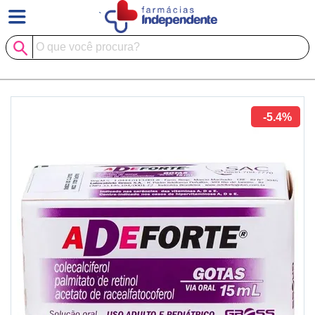
`
-5.4%