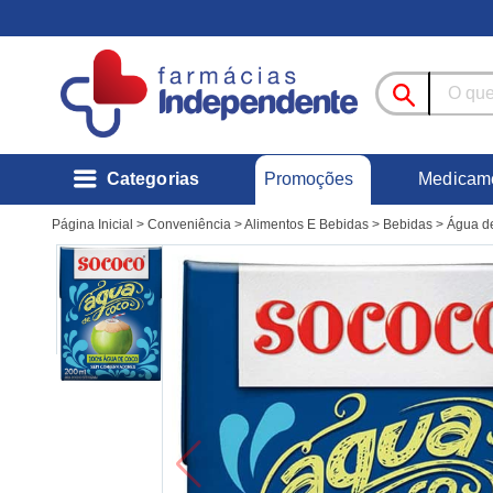
Promoções
Categorias
Medicam
Página Inicial
>
Conveniência
>
Alimentos E Bebidas
>
Bebidas
>
Água d