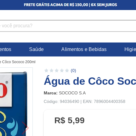
entos
Saúde
Alimentos e Bebidas
Higi
e Côco Sococo 200ml
(0)
Água de Côco Soc
Marca:
SOCOCO S.A
Código: 94036490 | EAN: 7896004400358
R$ 5,99