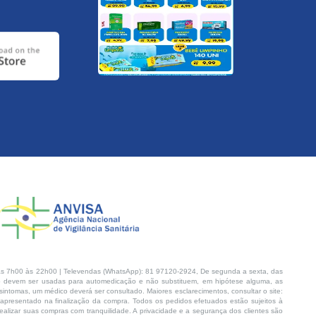
s 7h00 às 22h00 | Televendas (WhatsApp): 81 97120-2924, De segunda a sexta, das
 devem ser usadas para automedicação e não substituem, em hipótese alguma, as
intomas, um médico deverá ser consultado. Maiores esclarecimentos, consultar o site:
 apresentado na finalização da compra. Todos os pedidos efetuados estão sujeitos à
lizar suas compras com tranquilidade. A privacidade e a segurança dos clientes são