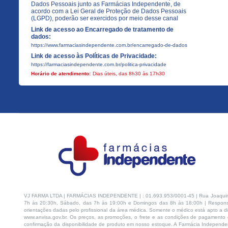
Dados Pessoais junto as Farmácias Independente, de
acordo com a Lei Geral de Proteção de Dados Pessoais
(LGPD), poderão ser exercidos por meio desse canal
Link de acesso ao Encarregado de tratamento de
dados:
https://www.farmaciasindependente.com.br/encarregado-de-dados
Link de acesso às Políticas de Privacidade:
https://farmaciasindependente.com.br/politica-privacidade
Horário de atendimento:
Dias úteis, das 8h30 às 17h30
VJ FARMA LTDA | FARMÁCIAS INDEPENDENTE | : 01.693.953/0001-45 | Rua Joaquim Na
7h às 20:30h, Sábado, das 7h às 19:00h e Domingos das 8h às 18:00h | Respons
orientações dadas pelo profissional da área médica. Somente o médico está apto a di
www.anvisa.gov.br. Os preços, as promoções, o frete e as condições de pagamento d
confirmação da disponibilidade de produto em nosso estoque. A Farmácia Independen