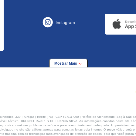
Instagram
Mostrar Mais
buco, 330, | Graças | Recife (PE) | CEP 52.011-000 | Horário de Atendimento: Seg à Sáb da
ável Técnico: BRUNNO TAVARES DE FRANÇA SILVA. As informações contidas neste site não
agnosticar qualquer problema de saúde e prescrever o tratamento adequado. Ao persistirem os s
ivulgado no site são válidos apenas para compras feitas pela internet. O preço válido será o
te trabalha com as tecnologias mais avançadas de proteção de dados, para que você possa rea