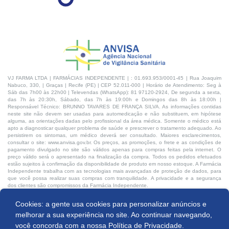
VJ FARMA LTDA | FARMÁCIAS INDEPENDENTE | : 01.693.953/0001-45 | Rua Joaquim
Nabuco, 330, | Graças | Recife (PE) | CEP 52.011-000 | Horário de Atendimento: Seg à
Sáb das 7h00 às 22h00 | Televendas (WhatsApp): 81 97120-2924, De segunda a sexta,
das 7h às 20:30h, Sábado, das 7h às 19:00h e Domingos das 8h às 18:00h |
Responsável Técnico: BRUNNO TAVARES DE FRANÇA SILVA. As informações contidas
neste site não devem ser usadas para automedicação e não substituem, em hipótese
alguma, as orientações dadas pelo profissional da área médica. Somente o médico está
apto a diagnosticar qualquer problema de saúde e prescrever o tratamento adequado. Ao
persistirem os sintomas, um médico deverá ser consultado. Maiores esclarecimentos,
consultar o site: www.anvisa.gov.br. Os preços, as promoções, o frete e as condições de
pagamento divulgado no site são válidos apenas para compras feitas pela internet. O
preço válido será o apresentado na finalização da compra. Todos os pedidos efetuados
estão sujeitos à confirmação da disponibilidade de produto em nosso estoque. A Farmácia
Independente trabalha com as tecnologias mais avançadas de proteção de dados, para
que você possa realizar suas compras com tranquilidade. A privacidade e a segurança
dos clientes são compromissos da Farmácia Independente.
Cookies: a gente usa cookies para personalizar anúncios e
Desenvolvido por:
Produto indisponível
melhorar a sua experiência no site. Ao continuar navegando,
você concorda com a nossa
Política de Privacidade.