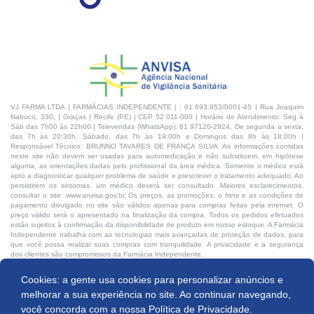
VJ FARMA LTDA | FARMÁCIAS INDEPENDENTE | : 01.693.953/0001-45 | Rua Joaquim
Nabuco, 330, | Graças | Recife (PE) | CEP 52.011-000 | Horário de Atendimento: Seg à
Sáb das 7h00 às 22h00 | Televendas (WhatsApp): 81 97120-2924, De segunda a sexta,
das 7h às 20:30h, Sábado, das 7h às 19:00h e Domingos das 8h às 18:00h |
Responsável Técnico: BRUNNO TAVARES DE FRANÇA SILVA. As informações contidas
neste site não devem ser usadas para automedicação e não substituem, em hipótese
alguma, as orientações dadas pelo profissional da área médica. Somente o médico está
apto a diagnosticar qualquer problema de saúde e prescrever o tratamento adequado. Ao
persistirem os sintomas, um médico deverá ser consultado. Maiores esclarecimentos,
consultar o site: www.anvisa.gov.br. Os preços, as promoções, o frete e as condições de
pagamento divulgado no site são válidos apenas para compras feitas pela internet. O
preço válido será o apresentado na finalização da compra. Todos os pedidos efetuados
estão sujeitos à confirmação da disponibilidade de produto em nosso estoque. A Farmácia
Independente trabalha com as tecnologias mais avançadas de proteção de dados, para
que você possa realizar suas compras com tranquilidade. A privacidade e a segurança
dos clientes são compromissos da Farmácia Independente.
Cookies: a gente usa cookies para personalizar anúncios e
Desenvolvido por:
Produto indisponível
melhorar a sua experiência no site. Ao continuar navegando,
você concorda com a nossa
Política de Privacidade.